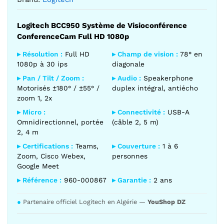
Logitech BCC950 Système de Visioconférence
ConferenceCam Full HD 1080p
▸ Résolution :
Full HD
▸ Champ de vision :
78° en
1080p à 30 ips
diagonale
▸ Pan / Tilt / Zoom :
▸ Audio :
Speakerphone
Motorisés ±180° / ±55° /
duplex intégral, antiécho
zoom 1, 2x
▸ Micro :
▸ Connectivité :
USB-A
Omnidirectionnel, portée
(câble 2, 5 m)
2, 4 m
▸ Certifications :
Teams,
▸ Couverture :
1 à 6
Zoom, Cisco Webex,
personnes
Google Meet
▸ Référence :
960-000867
▸ Garantie :
2 ans
●
Partenaire officiel Logitech en Algérie —
YouShop DZ