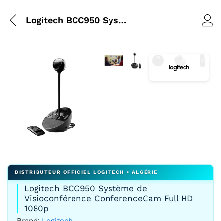
Logitech BCC950 Système de Visioconférence ConferenceCam Full HD 1080p
Agrandir l’image : Réunion d'équ
Agrandir l’image : Système
Agrandir l’image : B
Agrandir l’ima
Agrandi
Agrandir l’image : Système de visioconférence Logitech BC
Logitech BCC950 Système de
Visioconférence ConferenceCam Full HD
1080p
Brand:
Logitech