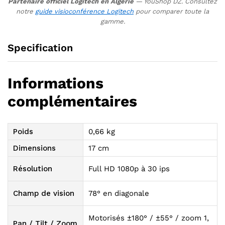
Partenaire officiel Logitech en Algérie
— YouShop DZ. Consultez
notre
guide visioconférence Logitech
pour comparer toute la
gamme.
Specification
Informations
complémentaires
Poids
0,66 kg
Dimensions
17 cm
Résolution
Full HD 1080p à 30 ips
Champ de vision
78° en diagonale
Motorisés ±180° / ±55° / zoom 1,
Pan / Tilt / Zoom