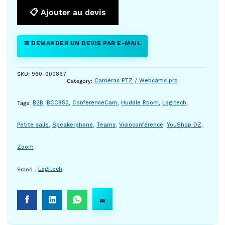
📋 Ajouter au devis
✉ DEMANDER UN DEVIS PAR E-MAIL
SKU:
960-000867
Category:
Caméras PTZ / Webcams pro
Tags:
B2B
,
BCC950
,
ConferenceCam
,
Huddle Room
,
Logitech
,
Petite salle
,
Speakerphone
,
Teams
,
Visioconférence
,
YouShop DZ
,
Zoom
Brand :
Logitech