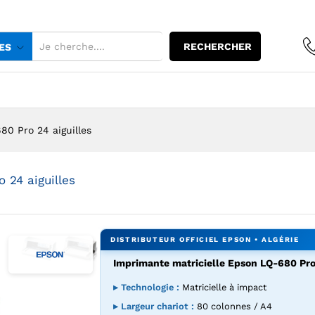
 LQ-680 Pro 24 aiguilles
RECHERCHER
ES
80 Pro 24 aiguilles
 24 aiguilles
Imprimante matricielle Epson LQ-680 Pro 
Agrandir l’image : Imprimante matricielle Epson LQ-680 Pro
Agrandir l’image : Imprimante matricielle Epson LQ
▸ Technologie :
Matricielle à impact
▸ Largeur chariot :
80 colonnes / A4