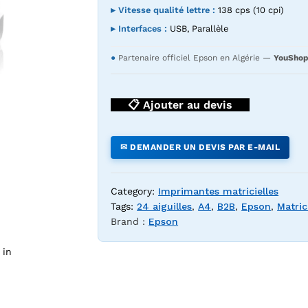
▸ Vitesse qualité lettre :
138 cps (10 cpi)
▸ Interfaces :
USB, Parallèle
●
Partenaire officiel Epson en Algérie —
YouShop
📋 Ajouter au devis
e Epson LQ-680 Pro 24 aiguilles — YouShop DZ
✉ DEMANDER UN DEVIS PAR E-MAIL
Category:
Imprimantes matricielles
Tags:
24 aiguilles
,
A4
,
B2B
,
Epson
,
Matric
Brand :
Epson
 in