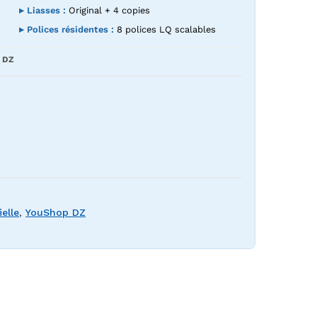
▸ Liasses :
Original + 4 copies
▸ Polices résidentes :
8 polices LQ scalables
 DZ
ielle
,
YouShop DZ