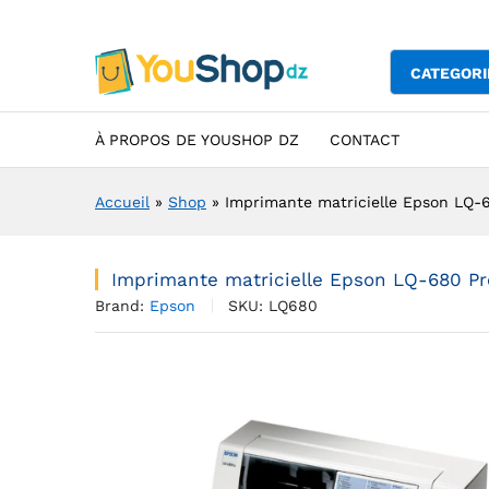
Imprimante matricielle Epson
Description
Specification
Avis (0)
CATEGORI
À PROPOS DE YOUSHOP DZ
CONTACT
Accueil
»
Shop
»
Imprimante matricielle Epson LQ-6
Imprimante matricielle Epson LQ-680 Pro
Brand:
Epson
SKU:
LQ680