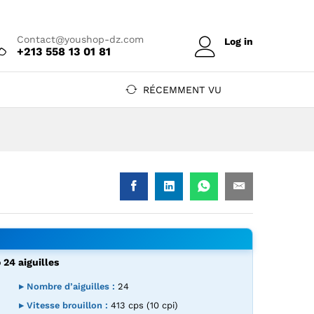
Prix sur devis
Ajouter au devis
Contact@youshop-dz.com
Log in
+213 558 13 01 81
RÉCEMMENT VU
24 aiguilles
 24 aiguilles — YouShop DZ
-680 Pro 24 aiguilles — YouShop DZ
▸ Nombre d’aiguilles :
24
▸ Vitesse brouillon :
413 cps (10 cpi)