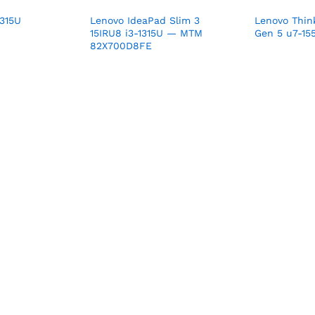
1315U
Lenovo IdeaPad Slim 3
Lenovo Thin
15IRU8 i3-1315U — MTM
Gen 5 u7-15
82X700D8FE