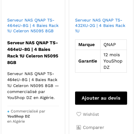
Serveur NAS QNAP TS-
Serveur NAS QNAP TS-
464eU-8G | 4 Baies Rack
432XU-2G | 4 Baies Rack
1U Celeron N5095 8GB
1U
Serveur NAS QNAP TS-
Marque
QNAP
464eU-8G | 4 Baies
12 mois
Rack 1U Celeron N5095
Garantie
YouShop
8GB
DZ
Serveur NAS QNAP TS-
464eU-8G | 4 Baies Rack
1U Celeron N5095 8GB —
commercialisé par
Ajouter au devis
YouShop DZ en Algérie.
●
Commercialisé par
Wishlist
YouShop DZ
en Algérie
Comparer