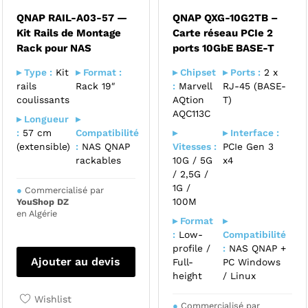
QNAP RAIL-A03-57 —
QNAP QXG-10G2TB –
Kit Rails de Montage
Carte réseau PCIe 2
Rack pour NAS
ports 10GbE BASE-T
▸ Type :
Kit
▸ Format :
▸ Chipset
▸ Ports :
2 x
rails
Rack 19″
:
Marvell
RJ-45 (BASE-
coulissants
AQtion
T)
AQC113C
▸ Longueur
▸
:
57 cm
Compatibilité
▸
▸ Interface :
(extensible)
:
NAS QNAP
Vitesses :
PCIe Gen 3
rackables
10G / 5G
x4
/ 2,5G /
1G /
●
Commercialisé par
100M
YouShop DZ
en Algérie
▸ Format
▸
:
Low-
Compatibilité
profile /
:
NAS QNAP +
Ajouter au devis
Full-
PC Windows
height
/ Linux
Wishlist
●
Commercialisé par