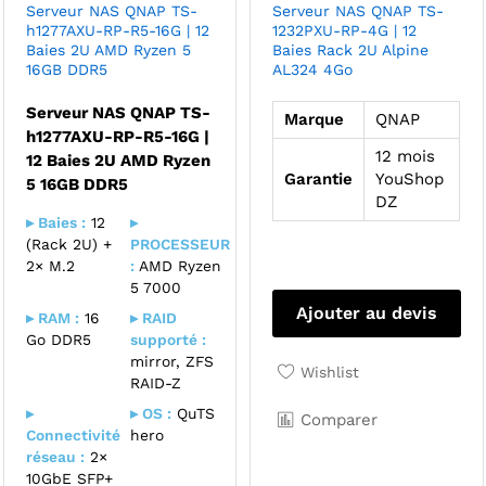
Serveur NAS QNAP TS-
Serveur NAS QNAP TS-
h1277AXU-RP-R5-16G | 12
1232PXU-RP-4G | 12
Baies 2U AMD Ryzen 5
Baies Rack 2U Alpine
16GB DDR5
AL324 4Go
Serveur NAS QNAP TS-
Marque
QNAP
h1277AXU-RP-R5-16G |
12 mois
12 Baies 2U AMD Ryzen
Garantie
YouShop
5 16GB DDR5
DZ
▸ Baies :
12
▸
(Rack 2U) +
PROCESSEUR
2× M.2
:
AMD Ryzen
5 7000
Ajouter au devis
▸ RAM :
16
▸ RAID
Go DDR5
supporté :
mirror, ZFS
Wishlist
RAID-Z
▸
▸ OS :
QuTS
Comparer
Connectivité
hero
réseau :
2×
10GbE SFP+