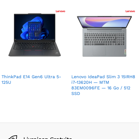
ThinkPad E14 Gen6 Ultra 5-
Lenovo IdeaPad Slim 3 15IRH8
125U
i7-13620H — MTM
83EM0096FE — 16 Go / 512
SSD