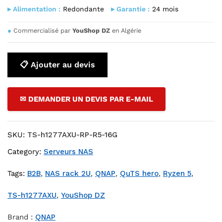
▸ Alimentation :
Redondante
▸ Garantie :
24 mois
●
Commercialisé par
YouShop DZ
en Algérie
📋 Ajouter au devis
✉ DEMANDER UN DEVIS PAR E-MAIL
SKU:
TS-h1277AXU-RP-R5-16G
Category:
Serveurs NAS
Tags:
B2B
,
NAS rack 2U
,
QNAP
,
QuTS hero
,
Ryzen 5
,
TS-h1277AXU
,
YouShop DZ
Brand :
QNAP