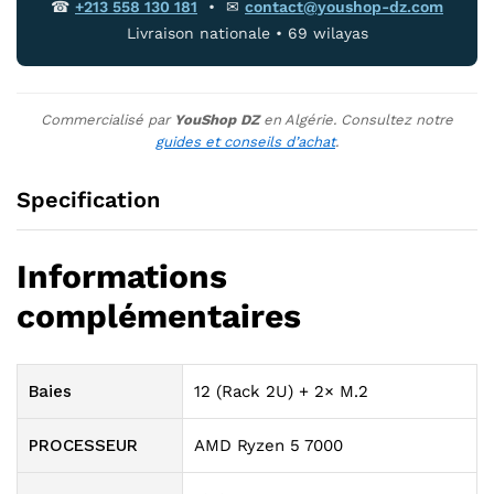
☎
+213 558 130 181
• ✉
contact@youshop-dz.com
Livraison nationale • 69 wilayas
Commercialisé par
YouShop DZ
en Algérie. Consultez notre
guides et conseils d’achat
.
Specification
Informations
complémentaires
Baies
12 (Rack 2U) + 2× M.2
PROCESSEUR
AMD Ryzen 5 7000