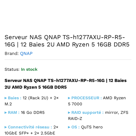
Agrandir l’image : QNAP TS-h1277AXU-RP-R5-16G
Serveur NAS QNAP TS-h1277AXU-RP-R5-
16G | 12 Baies 2U AMD Ryzen 5 16GB DDR5
Brand:
QNAP
Status:
In stock
Serveur NAS QNAP TS-h1277AXU-RP-R5-16G | 12 Baies
2U AMD Ryzen 5 16GB DDR5
▸ Baies :
12 (Rack 2U) + 2×
▸ PROCESSEUR :
AMD Ryzen
M.2
5 7000
▸ RAM :
16 Go DDR5
▸ RAID supporté :
mirror, ZFS
RAID-Z
▸ Connectivité réseau :
2×
▸ OS :
QuTS hero
10GbE SFP+ + 2× 2.5GbE