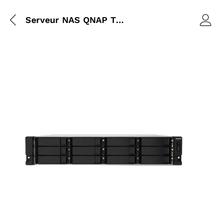
Serveur NAS QNAP TS-h1277AXU-RP-R5-16G | 12 Baies 2U AMD Ryzen 5 16GB DDR5