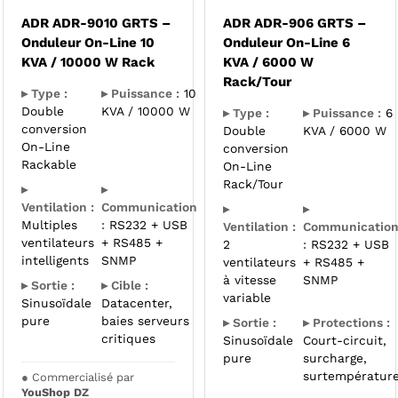
ADR ADR-9010 GRTS –
ADR ADR-906 GRTS –
Onduleur On-Line 10
Onduleur On-Line 6
KVA / 10000 W Rack
KVA / 6000 W
Rack/Tour
▸ Type :
▸ Puissance :
10
Double
KVA / 10000 W
▸ Type :
▸ Puissance :
6
conversion
Double
KVA / 6000 W
On-Line
conversion
Rackable
On-Line
Rack/Tour
▸
▸
Ventilation :
Communication
▸
▸
Multiples
:
RS232 + USB
Ventilation :
Communicatio
ventilateurs
+ RS485 +
2
:
RS232 + USB
intelligents
SNMP
ventilateurs
+ RS485 +
à vitesse
SNMP
▸ Sortie :
▸ Cible :
variable
Sinusoïdale
Datacenter,
pure
baies serveurs
▸ Sortie :
▸ Protections :
critiques
Sinusoïdale
Court-circuit,
pure
surcharge,
surtempératur
●
Commercialisé par
YouShop DZ