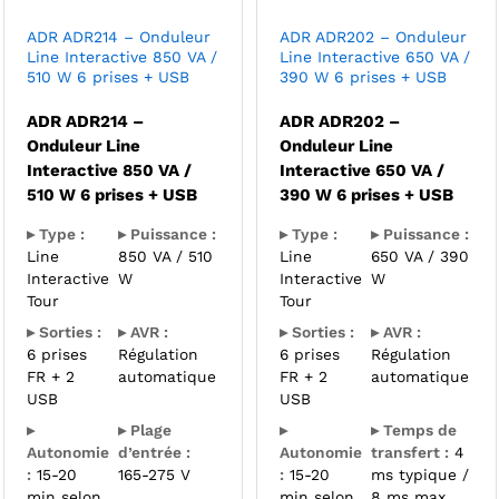
ADR ADR214 – Onduleur
ADR ADR202 – Onduleur
Line Interactive 850 VA /
Line Interactive 650 VA /
510 W 6 prises + USB
390 W 6 prises + USB
ADR ADR214 –
ADR ADR202 –
Onduleur Line
Onduleur Line
Interactive 850 VA /
Interactive 650 VA /
510 W 6 prises + USB
390 W 6 prises + USB
▸ Type :
▸ Puissance :
▸ Type :
▸ Puissance :
Line
850 VA / 510
Line
650 VA / 390
Interactive
W
Interactive
W
Tour
Tour
▸ Sorties :
▸ AVR :
▸ Sorties :
▸ AVR :
6 prises
Régulation
6 prises
Régulation
FR + 2
automatique
FR + 2
automatique
USB
USB
▸
▸ Plage
▸
▸ Temps de
Autonomie
d’entrée :
Autonomie
transfert :
4
:
15-20
165-275 V
:
15-20
ms typique /
min selon
min selon
8 ms max