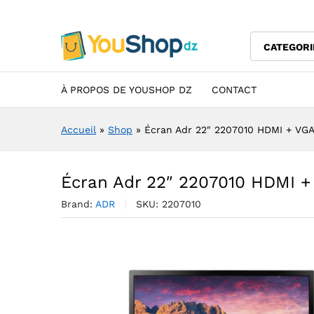
Écran Adr 22" 2207010 HDMI
Description
Specification
Avis (0)
CATEGORI
À PROPOS DE YOUSHOP DZ
CONTACT
Accueil
»
Shop
»
Écran Adr 22″ 2207010 HDMI + VG
Écran Adr 22″ 2207010 HDMI 
Brand:
ADR
SKU:
2207010