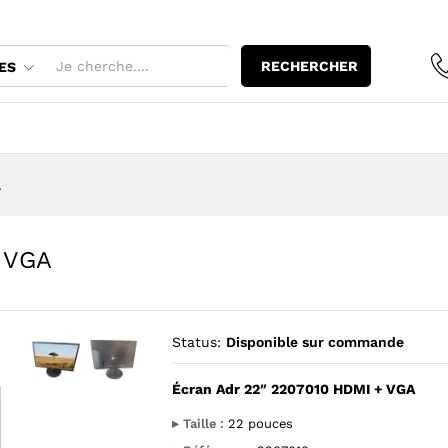
 + VGA
RECHERCHER
ES
A
+ VGA
Status:
Disponible sur commande
Écran Adr 22″ 2207010 HDMI + VGA
Agrandir l’image : Écran Adr 22" 2207010 HDMI + VGA — You
Agrandir l’image : Écran Adr 22" 2207010 HDMI + V
▸ Taille :
22 pouces