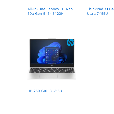
All-in-One Lenovo TC Neo
ThinkPad X1 Ca
50a Gen 5 i5-13420H
Ultra 7-155U
HP 250 G10 i3 1315U