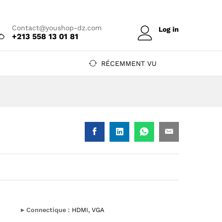
Prix sur devis
Ajouter au devis
Contact@youshop-dz.com
Log in
+213 558 13 01 81
RÉCEMMENT VU
Shop DZ
GA — YouShop DZ
▸ Connectique :
HDMI, VGA