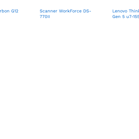
rbon G12
Scanner WorkForce DS-
Lenovo Thin
770II
Gen 5 u7-15