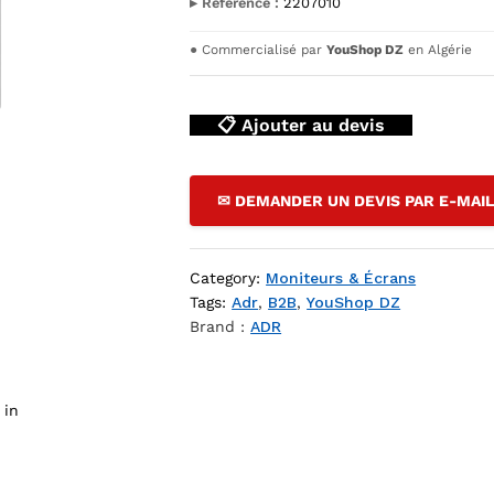
▸ Référence :
2207010
●
Commercialisé par
YouShop DZ
en Algérie
📋 Ajouter au devis
✉ DEMANDER UN DEVIS PAR E-MAI
0 HDMI + VGA — YouShop DZ
Category:
Moniteurs & Écrans
Tags:
Adr
,
B2B
,
YouShop DZ
Brand :
ADR
 in