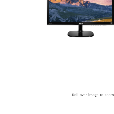
Agrandir l’image : Écran Adr 22" 220701
Roll over image to zoom