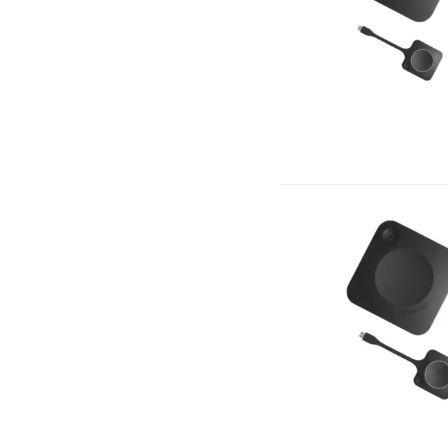
ASNISH
(1)
Asus
(56)
AVG
(1)
Barco
(4)
Baseus
(24)
Belkin
(17)
BenQ
(6)
BIAHDJI
(1)
Black Shark
(1)
Bluestork
(1)
Brother
(7)
BYINTEK
(1)
Canon
(97)
CAPSYS
(1)
Comnet
(11)
CONDOR
(1)