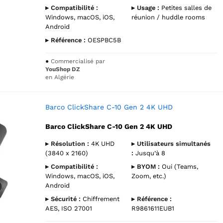
▸ Compatibilité :
▸ Usage :
Petites salles de
Windows, macOS, iOS,
réunion / huddle rooms
Android
▸ Référence :
OESPBC5B
●
Commercialisé par
YouShop DZ
en Algérie
Barco ClickShare C-10 Gen 2 4K UHD
Barco ClickShare C-10 Gen 2 4K UHD
▸ Résolution :
4K UHD
▸ Utilisateurs simultanés
(3840 x 2160)
:
Jusqu’à 8
▸ Compatibilité :
▸ BYOM :
Oui (Teams,
Windows, macOS, iOS,
Zoom, etc.)
Android
▸ Sécurité :
Chiffrement
▸ Référence :
AES, ISO 27001
R9861611EUB1