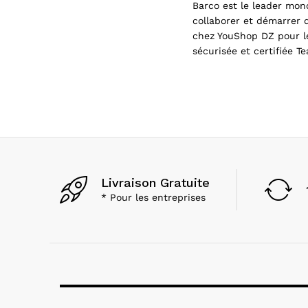
Barco est le leader mon
Generique
(2)
collaborer et démarrer 
Générique
(1)
chez YouShop DZ pour le
Gigabyte
(12)
sécurisée et certifiée 
GM
(1)
Hama
(3)
Henex
(18)
HID Global
(9)
Hiksemi
(10)
Hikvision
(2)
Livraison Gratuite
Hisense
(1)
* Pour les entreprises
Honeywell
(23)
Honor
(1)
HP
(135)
HP Poly
(2)
Huawei
(39)
HUION
(1)