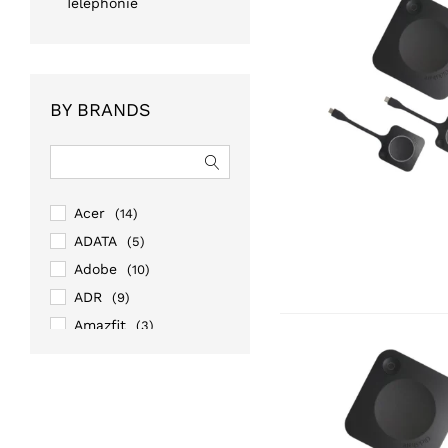
Téléphonie
BY BRANDS
Acer
(14)
ADATA
(5)
Adobe
(10)
ADR
(9)
Amazfit
(3)
Amazon
(1)
AOC
(13)
APC
(43)
Apple
(20)