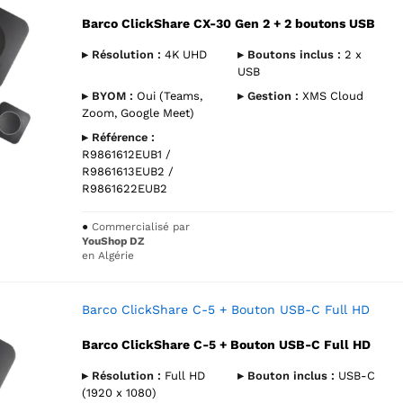
Barco ClickShare CX-30 Gen 2 + 2 boutons USB
▸ Résolution :
4K UHD
▸ Boutons inclus :
2 x
USB
▸ BYOM :
Oui (Teams,
▸ Gestion :
XMS Cloud
Zoom, Google Meet)
▸ Référence :
R9861612EUB1 /
R9861613EUB2 /
R9861622EUB2
●
Commercialisé par
YouShop DZ
en Algérie
Barco ClickShare C-5 + Bouton USB-C Full HD
Barco ClickShare C-5 + Bouton USB-C Full HD
▸ Résolution :
Full HD
▸ Bouton inclus :
USB-C
(1920 x 1080)