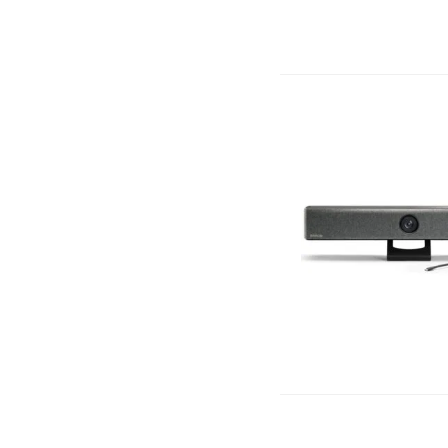
COPYMAX
(6)
Crucial
(4)
D-Link
(13)
DAHUA
(37)
Deli
(1)
DELL
(36)
Dymo
(3)
Eagle Eye
(1)
East
(8)
Ekivalan
(36)
Element
(1)
Elkron
(16)
Enet
(3)
Enigma
(3)
Epson
(80)
Esonic
(5)