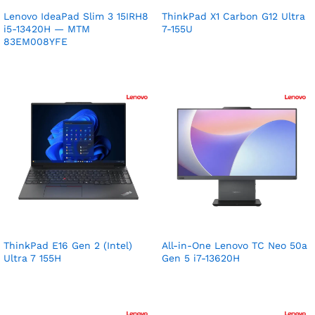
Lenovo IdeaPad Slim 3 15IRH8
ThinkPad X1 Carbon G12 Ultra
i5-13420H — MTM
7-155U
83EM008YFE
ThinkPad E16 Gen 2 (Intel)
All-in-One Lenovo TC Neo 50a
Ultra 7 155H
Gen 5 i7-13620H