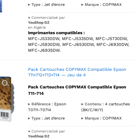
▸ Type :
Jet d’encre
▸ Marque :
COPYMAX
●
Commercialisé par
YouShop DZ
en Algérie
Imprimantes compatibles :
MFC-J5330DW, MFC-J5335DW, MFC-J5730DW,
MFC-J5930DW, MFC-J6530DW, MFC-J6930DW,
MFC-J6935DW.
Pack Cartouches COPYMAX Compatible Epson
711+712+713+714 — Jeu de 4
Pack Cartouches COPYMAX Compatible Epson
711-714
▸ Référence :
Epson
▸ Contenu :
4 cartouches
T0711-T0714
(BK/C/M/Y)
▸ Type :
Jet d’encre
▸ Marque :
COPYMAX
●
Commercialisé par
YouShop DZ