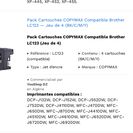
XP-445, XP-452, XP-455.
Pack Cartouches COPYMAX Compatible Brother
LC123 — Jeu de 4 (BK/C/M/Y)
Pack Cartouches COPYMAX Compatible Brother
LC123 (Jeu de 4)
▸ Référence :
LC123
▸ Contenu :
4 cartouches
(compatible)
(BK/C/M/Y)
▸ Type :
Jet d’encre
▸ Marque :
COPYMAX
●
Commercialisé par
YouShop DZ
en Algérie
Imprimantes compatibles :
DCP-J132W, DCP-J152W, DCP-J552DW, DCP-
J752DW, DCP-J4110DW, MFC-J470DW, MFC-
J650DW, MFC-J870DW, MFC-J4410DW, MFC-
J4510DW, MFC-J4610DW, MFC-J6520DW, MFC-
J6720DW, MFC-J6920DW.