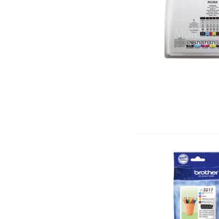
ASNISH
(1)
Asus
(56)
AVG
(1)
Barco
(4)
Baseus
(24)
Belkin
(17)
BenQ
(6)
BIAHDJI
(1)
Black Shark
(1)
Bluestork
(1)
Brother
(7)
BYINTEK
(1)
Canon
(97)
CAPSYS
(1)
Comnet
(11)
CONDOR
(2)