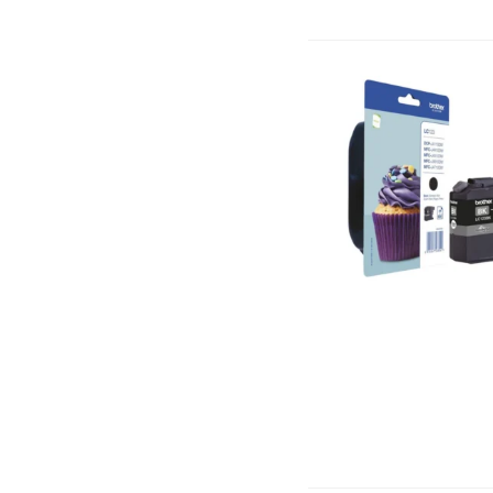
Hunter
(12)
Hybrok
(2)
Hyproc
(1)
Infinix
(5)
INFOSEC
(1)
INKMASTER
(4)
Jabra
(26)
JBL
(2)
JEDEL
(1)
Kaspersky
(33)
Kyocera
(15)
LDNIO
(3)
LeEco
(1)
Legrand
(27)
Lenovo
(110)
Lexar
(1)