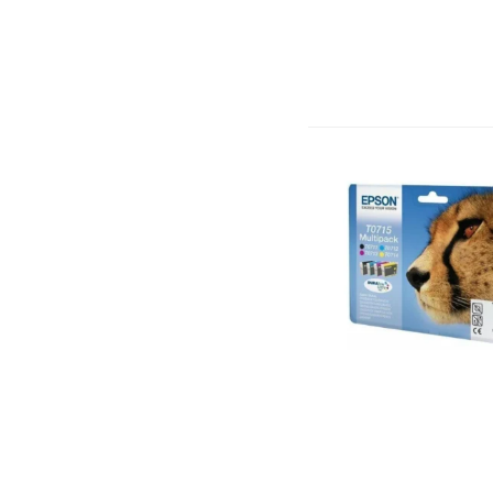
Generique
(2)
Générique
(1)
Gigabyte
(12)
GM
(1)
Hama
(3)
Henex
(18)
HID Global
(9)
Hiksemi
(10)
Hikvision
(2)
Hisense
(1)
Honeywell
(23)
Honor
(1)
HP
(135)
HP Poly
(2)
Huawei
(39)
HUION
(1)