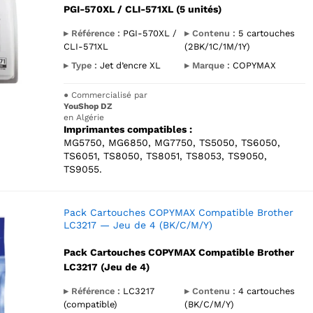
PGI-570XL / CLI-571XL (5 unités)
▸ Référence :
PGI-570XL /
▸ Contenu :
5 cartouches
CLI-571XL
(2BK/1C/1M/1Y)
▸ Type :
Jet d’encre XL
▸ Marque :
COPYMAX
●
Commercialisé par
YouShop DZ
en Algérie
Imprimantes compatibles :
MG5750, MG6850, MG7750, TS5050, TS6050,
TS6051, TS8050, TS8051, TS8053, TS9050,
TS9055.
Pack Cartouches COPYMAX Compatible Brother
LC3217 — Jeu de 4 (BK/C/M/Y)
Pack Cartouches COPYMAX Compatible Brother
LC3217 (Jeu de 4)
▸ Référence :
LC3217
▸ Contenu :
4 cartouches
(compatible)
(BK/C/M/Y)