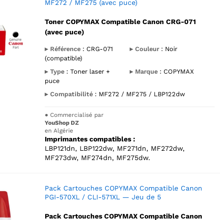
MF272 / MF275 (avec puce)
Toner COPYMAX Compatible Canon CRG-071
(avec puce)
▸ Référence :
CRG-071
▸ Couleur :
Noir
(compatible)
▸ Type :
Toner laser +
▸ Marque :
COPYMAX
puce
▸ Compatibilité :
MF272 / MF275 / LBP122dw
●
Commercialisé par
YouShop DZ
en Algérie
Imprimantes compatibles :
LBP121dn, LBP122dw, MF271dn, MF272dw,
MF273dw, MF274dn, MF275dw.
Pack Cartouches COPYMAX Compatible Canon
PGI-570XL / CLI-571XL — Jeu de 5
Pack Cartouches COPYMAX Compatible Canon