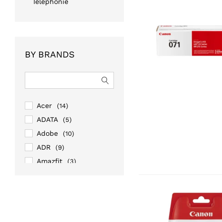
Téléphonie
BY BRANDS
Acer
(14)
ADATA
(5)
Adobe
(10)
ADR
(9)
Amazfit
(3)
Amazon
(1)
AOC
(13)
APC
(43)
Apple
(20)