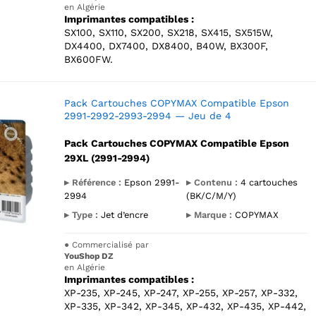
en Algérie
Imprimantes compatibles :
SX100, SX110, SX200, SX218, SX415, SX515W,
DX4400, DX7400, DX8400, B40W, BX300F,
BX600FW.
Pack Cartouches COPYMAX Compatible Epson
2991-2992-2993-2994 — Jeu de 4
Pack Cartouches COPYMAX Compatible Epson
29XL (2991-2994)
▸ Référence :
Epson 2991-
▸ Contenu :
4 cartouches
2994
(BK/C/M/Y)
▸ Type :
Jet d’encre
▸ Marque :
COPYMAX
●
Commercialisé par
YouShop DZ
en Algérie
Imprimantes compatibles :
XP-235, XP-245, XP-247, XP-255, XP-257, XP-332,
XP-335, XP-342, XP-345, XP-432, XP-435, XP-442,