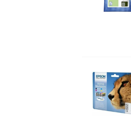
COPYMAX
(6)
Crucial
(4)
D-Link
(13)
DAHUA
(37)
Deli
(1)
DELL
(36)
Dymo
(3)
Eagle Eye
(1)
East
(8)
Ekivalan
(36)
Element
(1)
Elkron
(16)
Enet
(3)
Enigma
(3)
Epson
(80)
Esonic
(5)