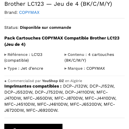
Brother LC123 — Jeu de 4 (BK/C/M/Y)
Brand:
COPYMAX
Status:
Disponible sur commande
Pack Cartouches COPYMAX Compatible Brother LC123
(Jeu de 4)
▸ Référence :
LC123
▸ Contenu :
4 cartouches
(compatible)
(BK/C/M/Y)
▸ Type :
Jet d’encre
▸ Marque :
COPYMAX
●
Commercialisé par
YouShop DZ
en Algérie
Imprimantes compatibles :
DCP-J132W, DCP-J152W,
DCP-J552DW, DCP-J752DW, DCP-J4110DW, MFC-
J470DW, MFC-J650DW, MFC-J870DW, MFC-J4410DW,
MFC-J4510DW, MFC-J4610DW, MFC-J6520DW, MFC-
J6720DW, MFC-J6920DW.