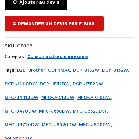
📋 Ajouter au devis
✉ DEMANDER UN DEVIS PAR E-MAIL
SKU:
OB308
Category:
Consommables impression
Tags:
B2B
,
Brother
,
COPYMAX
,
DCP-J132W
,
DCP-J152W
,
DCP-J4110DW
,
DCP-J552DW
,
DCP-J752DW
,
MFC-J4410DW
,
MFC-J4510DW
,
MFC-J4610DW
,
MFC-J470DW
,
MFC-J650DW
,
MFC-J6520DW
,
MFC-J6720DW
,
MFC-J6920DW
,
MFC-J870DW
,
YouShop DZ