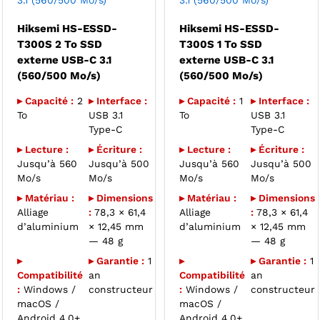
3.1 (560/500 Mo/s)
3.1 (560/500 Mo/s)
Hiksemi HS-ESSD-
Hiksemi HS-ESSD-
T300S 2 To SSD
T300S 1 To SSD
externe USB-C 3.1
externe USB-C 3.1
(560/500 Mo/s)
(560/500 Mo/s)
▸ Capacité :
2
▸ Interface :
▸ Capacité :
1
▸ Interface :
To
USB 3.1
To
USB 3.1
Type-C
Type-C
▸ Lecture :
▸ Écriture :
▸ Lecture :
▸ Écriture :
Jusqu’à 560
Jusqu’à 500
Jusqu’à 560
Jusqu’à 500
Mo/s
Mo/s
Mo/s
Mo/s
▸ Matériau :
▸ Dimensions
▸ Matériau :
▸ Dimensions
Alliage
:
78,3 × 61,4
Alliage
:
78,3 × 61,4
d’aluminium
× 12,45 mm
d’aluminium
× 12,45 mm
— 48 g
— 48 g
▸
▸ Garantie :
1
▸
▸ Garantie :
1
Compatibilité
an
Compatibilité
an
:
Windows /
constructeur
:
Windows /
constructeur
macOS /
macOS /
Android 4.0+
Android 4.0+