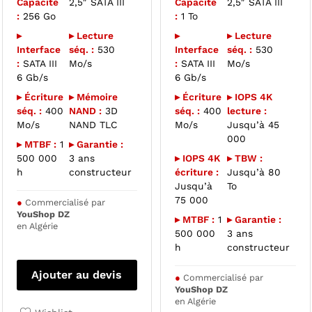
Capacité
2,5″ SATA III
Capacité
2,5″ SATA III
:
256 Go
:
1 To
▸
▸ Lecture
▸
▸ Lecture
Interface
séq. :
530
Interface
séq. :
530
:
SATA III
Mo/s
:
SATA III
Mo/s
6 Gb/s
6 Gb/s
▸ Écriture
▸ Mémoire
▸ Écriture
▸ IOPS 4K
séq. :
400
NAND :
3D
séq. :
400
lecture :
Mo/s
NAND TLC
Mo/s
Jusqu’à 45
000
▸ MTBF :
1
▸ Garantie :
500 000
3 ans
▸ IOPS 4K
▸ TBW :
h
constructeur
écriture :
Jusqu’à 80
Jusqu’à
To
75 000
●
Commercialisé par
YouShop DZ
▸ MTBF :
1
▸ Garantie :
en Algérie
500 000
3 ans
h
constructeur
Ajouter au devis
●
Commercialisé par
YouShop DZ
en Algérie