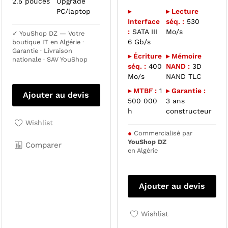
2.5 pouces
Upgrade
PC/laptop
▸
▸ Lecture
Interface
séq. :
530
:
SATA III
Mo/s
✓ YouShop DZ — Votre
6 Gb/s
boutique IT en Algérie ·
Garantie · Livraison
▸ Écriture
▸ Mémoire
nationale · SAV YouShop
séq. :
400
NAND :
3D
Mo/s
NAND TLC
▸ MTBF :
1
▸ Garantie :
Ajouter au devis
500 000
3 ans
h
constructeur
Wishlist
●
Commercialisé par
YouShop DZ
Comparer
en Algérie
Ajouter au devis
Wishlist