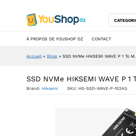
SSD NVMe HIKSEMI WAVE P 1 
Description
Specification
Avis (0)
CATEGORI
À PROPOS DE YOUSHOP DZ
CONTACT
Accueil
»
Shop
»
SSD NVMe HIKSEMI WAVE P 1 To M.
SSD NVMe HIKSEMI WAVE P 1 T
Brand:
Hiksemi
SKU:
HS-SSD-WAVE-P-1024G