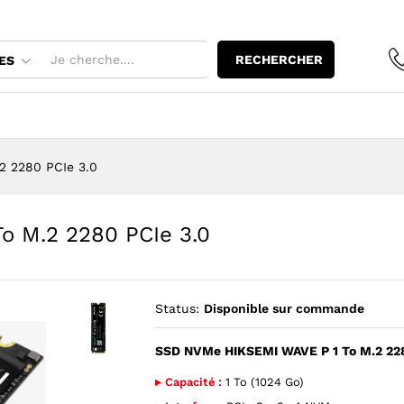
To M.2 2280 PCIe 3.0
RECHERCHER
ES
2 2280 PCIe 3.0
o M.2 2280 PCIe 3.0
Status:
Disponible sur commande
SSD NVMe HIKSEMI WAVE P 1 To M.2 228
Agrandir l’image : SSD NVMe HIKSEMI WAVE P 1 To M.
▸ Capacité :
1 To (1024 Go)