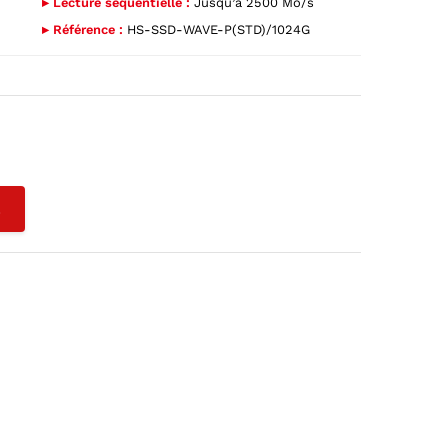
▸ Lecture séquentielle :
Jusqu’à 2500 Mo/s
▸ Référence :
HS-SSD-WAVE-P(STD)/1024G
L