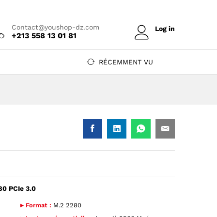
Prix sur devis
Ajouter au devis
Contact@youshop-dz.com
Log in
+213 558 13 01 81
RÉCEMMENT VU
0 PCIe 3.0
2 2280 PCIe 3.0 — YouShop DZ
▸ Format :
M.2 2280