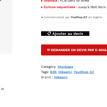
▸ Interface :
PCIe Gen3 x4 NVMe
▸ Écriture séquentielle :
Jusqu’à 1800 Mo/s
●
Commercialisé par
YouShop DZ
en Algérie
📋 Ajouter au devis
✉ DEMANDER UN DEVIS PAR E-MAI
E P 1 To M.2 2280 PCIe 3.0 — YouShop DZ
Category:
Stockage
Tags:
B2B
,
Hiksemi
,
YouShop DZ
Brand :
Hiksemi
 in