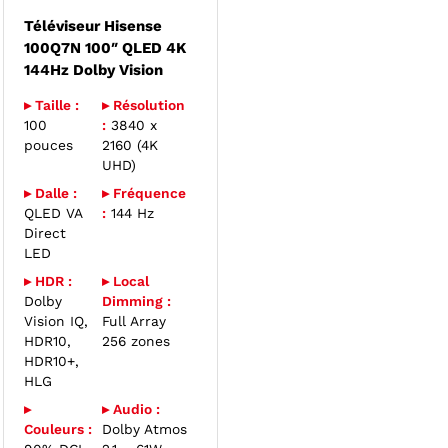
Téléviseur Hisense
100Q7N 100″ QLED 4K
144Hz Dolby Vision
▸ Taille :
▸ Résolution
100
:
3840 x
pouces
2160 (4K
UHD)
▸ Dalle :
▸ Fréquence
QLED VA
:
144 Hz
Direct
LED
▸ HDR :
▸ Local
Dolby
Dimming :
Vision IQ,
Full Array
HDR10,
256 zones
HDR10+,
HLG
▸
▸ Audio :
Couleurs :
Dolby Atmos