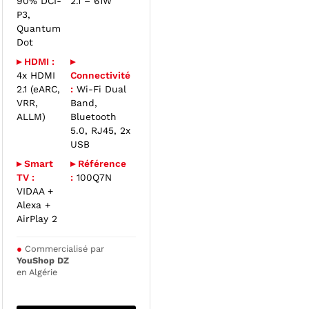
90% DCI-
2.1 – 61W
P3,
Quantum
Dot
▸ HDMI :
▸
4x HDMI
Connectivité
2.1 (eARC,
:
Wi-Fi Dual
VRR,
Band,
ALLM)
Bluetooth
5.0, RJ45, 2x
USB
▸ Smart
▸ Référence
TV :
:
100Q7N
VIDAA +
Alexa +
AirPlay 2
●
Commercialisé par
YouShop DZ
en Algérie