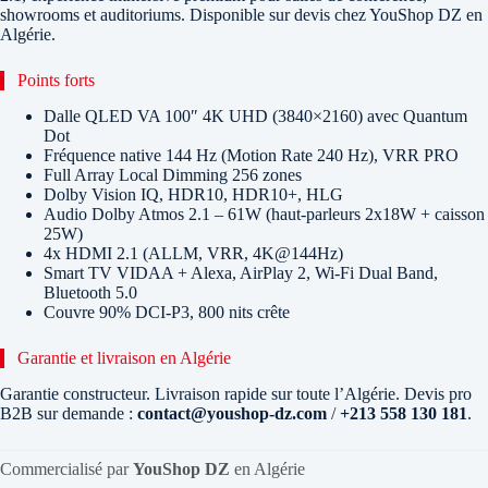
showrooms et auditoriums. Disponible sur devis chez YouShop DZ en
Algérie.
Points forts
Dalle QLED VA 100″ 4K UHD (3840×2160) avec Quantum
Dot
Fréquence native 144 Hz (Motion Rate 240 Hz), VRR PRO
Full Array Local Dimming 256 zones
Dolby Vision IQ, HDR10, HDR10+, HLG
Audio Dolby Atmos 2.1 – 61W (haut-parleurs 2x18W + caisson
25W)
4x HDMI 2.1 (ALLM, VRR, 4K@144Hz)
Smart TV VIDAA + Alexa, AirPlay 2, Wi-Fi Dual Band,
Bluetooth 5.0
Couvre 90% DCI-P3, 800 nits crête
Garantie et livraison en Algérie
Garantie constructeur. Livraison rapide sur toute l’Algérie. Devis pro
B2B sur demande :
contact@youshop-dz.com
/
+213 558 130 181
.
Commercialisé par
YouShop DZ
en Algérie