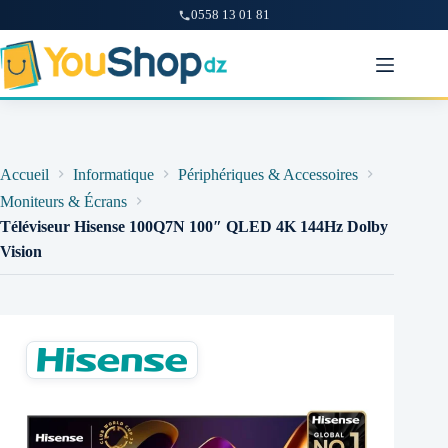
0558 13 01 81
Passer
au
contenu
Accueil
Informatique
Périphériques & Accessoires
Moniteurs & Écrans
Téléviseur Hisense 100Q7N 100″ QLED 4K 144Hz Dolby
Vision