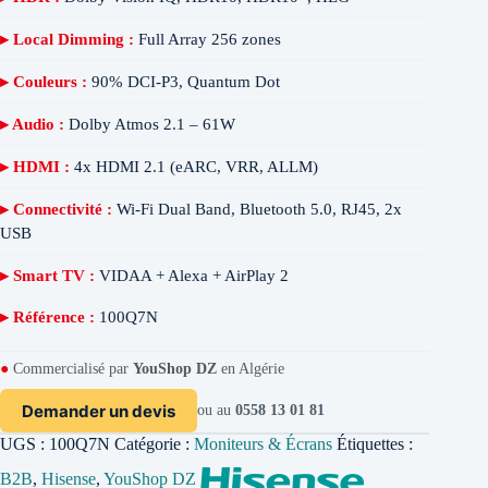
▸ Local Dimming :
Full Array 256 zones
▸ Couleurs :
90% DCI-P3, Quantum Dot
▸ Audio :
Dolby Atmos 2.1 – 61W
▸ HDMI :
4x HDMI 2.1 (eARC, VRR, ALLM)
▸ Connectivité :
Wi-Fi Dual Band, Bluetooth 5.0, RJ45, 2x
USB
▸ Smart TV :
VIDAA + Alexa + AirPlay 2
▸ Référence :
100Q7N
●
Commercialisé par
YouShop DZ
en Algérie
Demander un devis
ou au
0558 13 01 81
UGS :
100Q7N
Catégorie :
Moniteurs & Écrans
Étiquettes :
B2B
,
Hisense
,
YouShop DZ