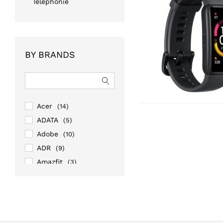
Téléphonie
BY BRANDS
Acer
(14)
ADATA
(5)
Adobe
(10)
ADR
(9)
Amazfit
(3)
Amazon
(1)
AOC
(13)
APC
(43)
Apple
(20)