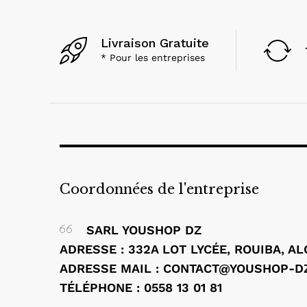
ASNISH
(1)
Asus
(56)
Livraison Gratuite
AVG
(1)
* Pour les entreprises
Barco
(4)
Baseus
(24)
Belkin
(17)
BenQ
(6)
BIAHDJI
(1)
Black Shark
(1)
Bluestork
(1)
Coordonnées de l'entreprise
Brother
(7)
BYINTEK
(1)
SARL YOUSHOP DZ
Canon
(97)
ADRESSE : 332A LOT LYCÉE, ROUIBA, A
CAPSYS
(1)
ADRESSE MAIL : CONTACT@YOUSHOP-D
Comnet
(11)
TÉLÉPHONE : 0558 13 01 81
CONDOR
(1)