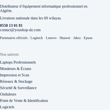
options
peuvent
Distributeur d’équipement informatique professionnel en
être
Algérie.
choisies
Livraison nationale dans les 69 wilayas.
sur
la
0558 13 01 81
page
contact@youshop-dz.com
du
produit
Partenaires officiels : Logitech · Lenovo · Huawei · Jabra · Epson
Nos univers
Laptops Professionnels
Moniteurs & Écrans
Impression et Scan
Réseaux & Stockage
Sécurité & Surveillance
Onduleurs
Point de Vente & Identification
Logiciels