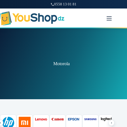
0558 13 01 81
Passer
au
contenu
Motorola
‹
›