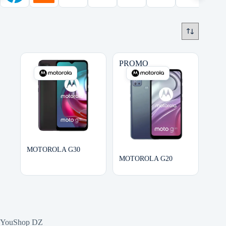
PROMO
MOTOROLA G30
MOTOROLA G20
Ce
produit
a
plusieurs
variations.
Les
YouShop DZ