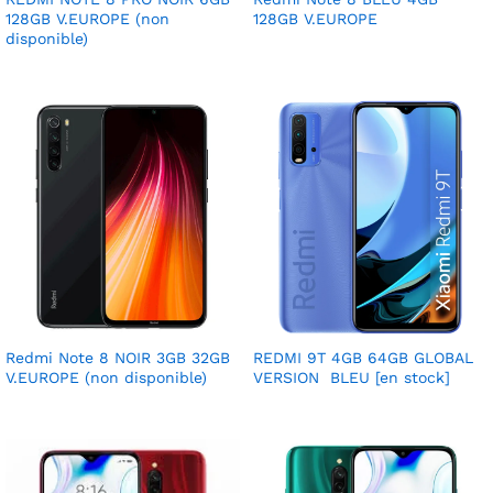
128GB V.EUROPE (non
128GB V.EUROPE
disponible)
Redmi Note 8 NOIR 3GB 32GB
REDMI 9T 4GB 64GB GLOBAL
V.EUROPE (non disponible)
VERSION BLEU [en stock]