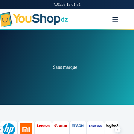
0558 13 01 81
Passer
au
contenu
Sans marque
‹
›