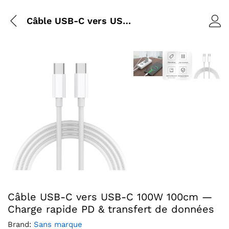
Câble USB-C vers USB-C 100W 100cm — Charge rapide PD & transfert de données
Agrandir l’image : Câbl
Agrandir 
Agrandir l’image
Agrandir l’image : Câble USB-C vers USB-C 100W 100cm —
Câble USB-C vers USB-C 100W 100cm —
Charge rapide PD & transfert de données
Brand:
Sans marque