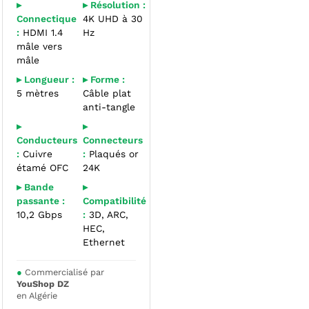
▸
▸ Résolution :
Connectique
4K UHD à 30
:
HDMI 1.4
Hz
mâle vers
mâle
▸ Longueur :
▸ Forme :
5 mètres
Câble plat
anti-tangle
▸
▸
Conducteurs
Connecteurs
:
Cuivre
:
Plaqués or
étamé OFC
24K
▸ Bande
▸
passante :
Compatibilité
10,2 Gbps
:
3D, ARC,
HEC,
Ethernet
●
Commercialisé par
YouShop DZ
en Algérie