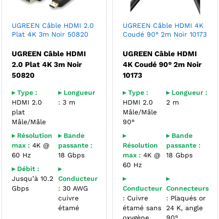
UGREEN Câble HDMI 2.0
UGREEN Câble HDMI 4K
Plat 4K 3m Noir 50820
Coudé 90° 2m Noir 10173
UGREEN Câble HDMI
UGREEN Câble HDMI
2.0 Plat 4K 3m Noir
4K Coudé 90° 2m Noir
50820
10173
▸ Type :
▸ Longueur
▸ Type :
▸ Longueur :
HDMI 2.0
:
3 m
HDMI 2.0
2 m
plat
Mâle/Mâle
Mâle/Mâle
90°
▸ Résolution
▸ Bande
▸
▸ Bande
max :
4K @
passante :
Résolution
passante :
60 Hz
18 Gbps
max :
4K @
18 Gbps
60 Hz
▸ Débit :
▸
Jusqu’à 10.2
Conducteur
▸
▸
Gbps
:
30 AWG
Conducteur
Connecteurs
cuivre
:
Cuivre
:
Plaqués or
étamé
étamé sans
24 K, angle
oxygène
90°