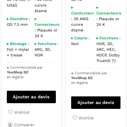
total)
cuivre
▸
▸
étamé
Conducteur
Connecteurs
▸ Diamètre :
▸
:
30 AWG
:
Plaqués or
OD 7.3 mm
Connecteurs
cuivre
24 K
:
Plaqués or
étamé
24 K
▸ Coloris :
▸ Fonctions :
▸ Blindage :
▸ Fonctions :
Noir
HDR, 3D,
Foil + mylar
ARC, 3D,
ARC, HEC,
+ tresse
HDR
HDCP, Dolby
TrueHD 7.1
●
Commercialisé par
YouShop DZ
●
Commercialisé par
en Algérie
YouShop DZ
en Algérie
Ajouter au devis
Ajouter au devis
Wishlist
Wishlist
Comparer