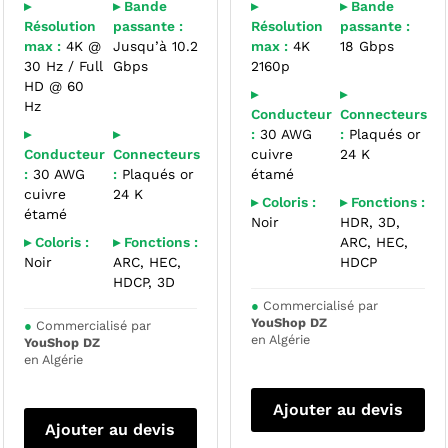
▸
▸ Bande
▸
▸ Bande
Résolution
passante :
Résolution
passante :
max :
4K @
Jusqu’à 10.2
max :
4K
18 Gbps
30 Hz / Full
Gbps
2160p
HD @ 60
▸
▸
Hz
Conducteur
Connecteurs
▸
▸
:
30 AWG
:
Plaqués or
Conducteur
Connecteurs
cuivre
24 K
:
30 AWG
:
Plaqués or
étamé
cuivre
24 K
▸ Coloris :
▸ Fonctions :
étamé
Noir
HDR, 3D,
▸ Coloris :
▸ Fonctions :
ARC, HEC,
Noir
ARC, HEC,
HDCP
HDCP, 3D
●
Commercialisé par
YouShop DZ
●
Commercialisé par
en Algérie
YouShop DZ
en Algérie
Ajouter au devis
Ajouter au devis