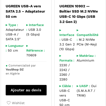
UGREEN USB-A vers
UGREEN 10902 —
SATA 2.5 – Adaptateur
Boîtier SSD M.2 NVMe
50 cm
USB-C 10 Gbps (USB
3.2 Gen 2)
▸ Type :
▸ Interface
Adaptateur
:
USB 3.0
▸
▸
USB-A /
(5 Gbps)
Interface
Compatibilité
SATA 2.5″
:
USB-C
:
M.2 NVMe
3.2 Gen 2
PCIe (M-Key)
▸ Longueur
▸
(10 Gbps)
:
50 cm
Référence :
70609
▸
▸ Matériau :
Formats :
Aluminium
2230 /
●
Commercialisé par
YouShop DZ
2242 /
en Algérie
2260 /
2280
▸ Câble :
▸ UASP :
Oui
Ajouter au devis
USB-C
(S.M.A.R.T /
vers
TRIM)
USB-C
Wishlist
50 cm