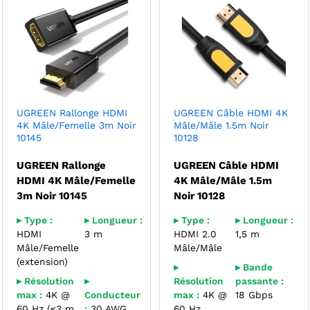
UGREEN Rallonge HDMI
UGREEN Câble HDMI 4K
4K Mâle/Femelle 3m Noir
Mâle/Mâle 1.5m Noir
10145
10128
UGREEN Rallonge
UGREEN Câble HDMI
HDMI 4K Mâle/Femelle
4K Mâle/Mâle 1.5m
3m Noir 10145
Noir 10128
▸ Type :
▸ Longueur :
▸ Type :
▸ Longueur :
HDMI
3 m
HDMI 2.0
1,5 m
Mâle/Femelle
Mâle/Mâle
(extension)
▸
▸ Bande
▸ Résolution
▸
Résolution
passante :
max :
4K @
Conducteur
max :
4K @
18 Gbps
60 Hz (≤3 m
:
30 AWG
60 Hz