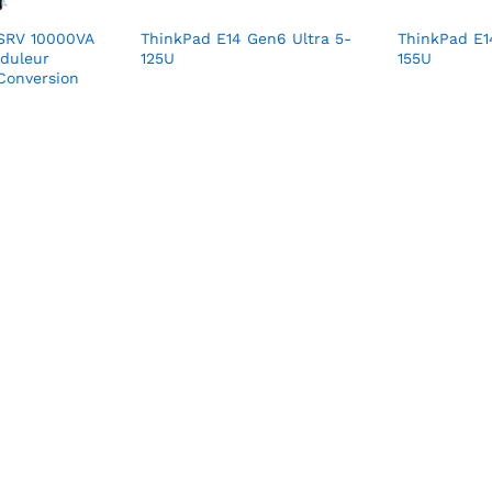
SRV 10000VA
ThinkPad E14 Gen6 Ultra 5-
ThinkPad E1
duleur
125U
155U
Conversion