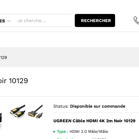
oir 10129
RECHERCHER
ES
129
r 10129
Status:
Disponible sur commande
UGREEN Câble HDMI 4K 2m Noir 10129
Agrandir l’image : UGREEN Câble HDMI 4K 2m Noir 10129 — 
Agrandir l’image : UGREEN Câble HDMI 4K 2m Noir 
▸ Type :
HDMI 2.0 Mâle/Mâle