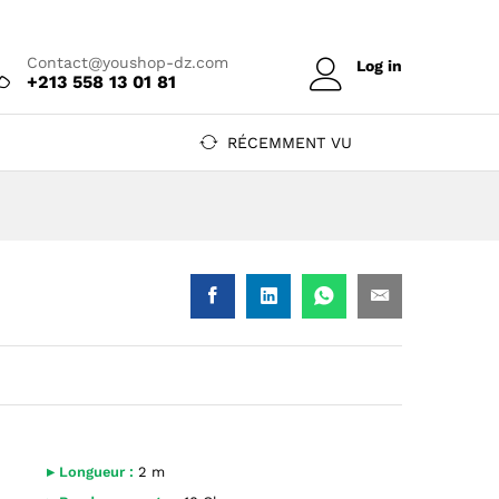
Prix sur devis
Ajouter au devis
Contact@youshop-dz.com
Log in
+213 558 13 01 81
RÉCEMMENT VU
YouShop DZ
10129 — YouShop DZ
▸ Longueur :
2 m