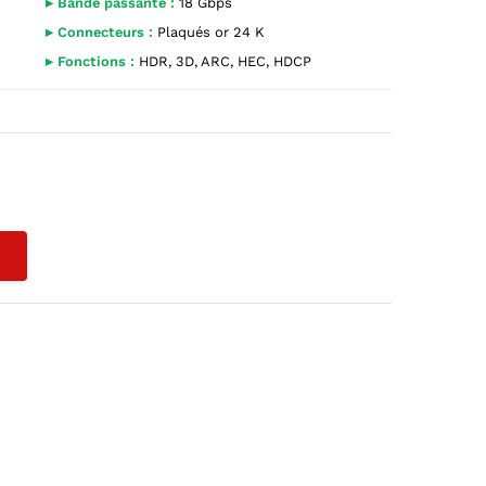
▸ Bande passante :
18 Gbps
▸ Connecteurs :
Plaqués or 24 K
▸ Fonctions :
HDR, 3D, ARC, HEC, HDCP
L