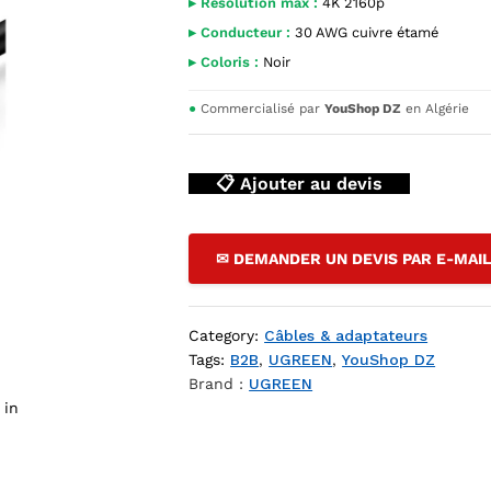
▸ Résolution max :
4K 2160p
▸ Conducteur :
30 AWG cuivre étamé
▸ Coloris :
Noir
●
Commercialisé par
YouShop DZ
en Algérie
📋 Ajouter au devis
K 2m Noir 10129 — YouShop DZ
✉ DEMANDER UN DEVIS PAR E-MAI
Category:
Câbles & adaptateurs
Tags:
B2B
,
UGREEN
,
YouShop DZ
Brand :
UGREEN
 in