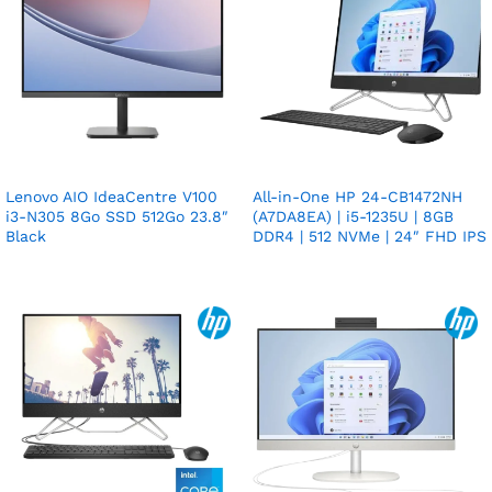
Lenovo AIO IdeaCentre V100
All-in-One HP 24-CB1472NH
i3-N305 8Go SSD 512Go 23.8″
(A7DA8EA) | i5-1235U | 8GB
Black
DDR4 | 512 NVMe | 24″ FHD IPS