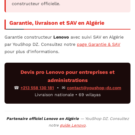
constructeur officielle.
Garantie, livraison et SAV en Algérie
Garantie constructeur
Lenovo
avec suivi SAV en Algérie
par YouShop DZ. Consultez notre
page Garantie & SAV
pour plus d’informations.
Devis pro Lenovo pour entreprises et
administrations
☎
+213 558 130 181
• ✉
contact@youshop-dz.com
Livraison nationale • 69 wilayas
Partenaire officiel Lenovo en Algérie
— YouShop DZ. Consultez
notre
guide Lenovo
.