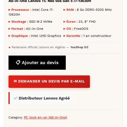
All-in-One Lenovo TC Neo 50a Gen 5 i7-13620H
▸ Processeur :
Intel Core i7-
▸ RAM :
8 Go DDR5-5200 MHz
13620H
▸ Stockage :
SSD M.2 NVMe
▸ Écran :
23, 8" FHD
▸ Format :
All-in-One
▸ OS :
FreeDOS
▸ Graphique :
Intel UHD Graphics
▸ Garantie :
1 an constructeur
●
Partenaire officiel Lenovo en Algérie —
YouShop DZ
📋 Ajouter au devis
✉ DEMANDER UN DEVIS PAR E-MAIL
✅
Distributeur Lenovo Agréé
Category:
PC tout-en-un (All-in-One)