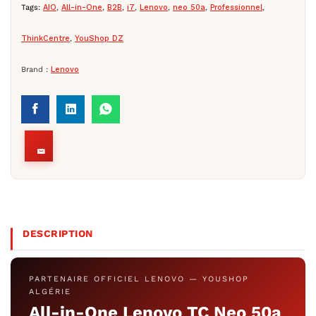
Tags:
AIO
,
All-in-One
,
B2B
,
i7
,
Lenovo
,
neo 50a
,
Professionnel
,
ThinkCentre
,
YouShop DZ
Brand :
Lenovo
DESCRIPTION
PARTENAIRE OFFICIEL LENOVO — YOUSHOP
ALGÉRIE
All-in-One Lenovo TC Neo 50a