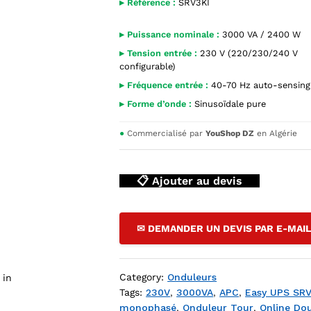
▸ Référence :
SRV3KI
▸ Puissance nominale :
3000 VA / 2400 W
▸ Tension entrée :
230 V (220/230/240 V
configurable)
▸ Fréquence entrée :
40-70 Hz auto-sensing
▸ Forme d’onde :
Sinusoïdale pure
●
Commercialisé par
YouShop DZ
en Algérie
SRV3KI tour noire, vue 3/4 avant gauche, écran LCD bleu 230V, lo
📋 Ajouter au devis
✉ DEMANDER UN DEVIS PAR E-MAI
Category:
Onduleurs
 in
Tags:
230V
,
3000VA
,
APC
,
Easy UPS SR
monophasé
,
Onduleur Tour
,
Online Do