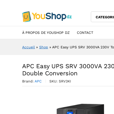
APC Easy UPS SRV 3000VA 23
Description
Specification
Avis (0)
CATEGORI
À PROPOS DE YOUSHOP DZ
CONTACT
Accueil
»
Shop
»
APC Easy UPS SRV 3000VA 230V To
APC Easy UPS SRV 3000VA 230
Double Conversion
Brand:
APC
SKU:
SRV3KI