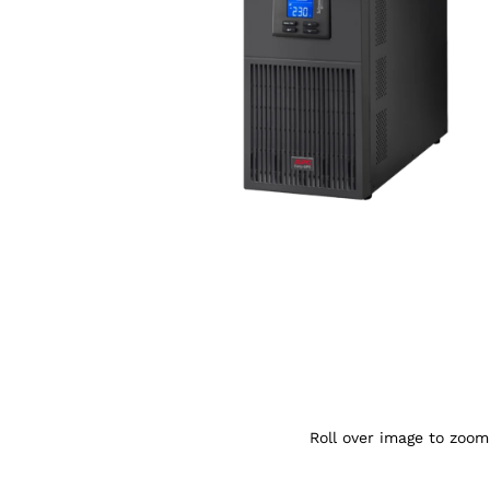
Agrandir l’image : APC Easy UPS SRV 3kVA 
Roll over image to zoom