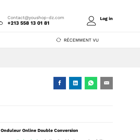
n
Prix sur devis
Ajouter au devis
Contact@youshop-dz.com
Log in
+213 558 13 01 81
RÉCEMMENT VU
Onduleur Online Double Conversion
, vue de face, écran LCD bleu 230V, logo APC Easy-UPS en bas, b
neau arrière tour: 6 sorties IEC C13, connecteur entrée, intellige