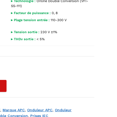
▸ Technologie :
Online Double Conversion (VFI-
SS-111)
▸ Facteur de puissance :
0, 8
▸ Plage tension entrée :
110-300 V
▸ Tension sortie :
230 V ±1%
▸ THDv sortie :
< 5%
go APC Easy-UPS, grilles ventilation, Schneider Electric
L
V
,
Marque APC
,
Onduleur APC
,
Onduleur
uble Conversion
,
Prises IEC