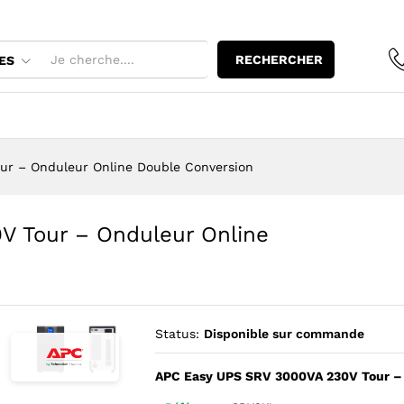
0V Tour - Onduleur Online Double Conversio
RECHERCHER
ES
ur – Onduleur Online Double Conversion
V Tour – Onduleur Online
Status:
Disponible sur commande
APC Easy UPS SRV 3000VA 230V Tour – 
Agrandir l’image : APC Easy UPS SRV 3kVA SRV3KI tour noire
Agrandir l’image : APC Easy UPS SRV 3kVA SRV3KI, pan