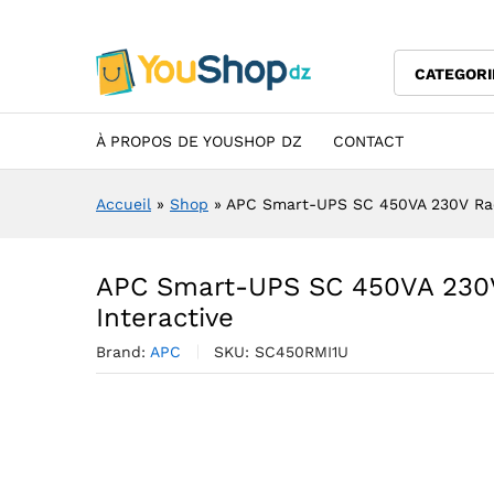
APC Smart-UPS SC 450VA 230V
Description
Specification
Avis (0)
CATEGORI
À PROPOS DE YOUSHOP DZ
CONTACT
Accueil
»
Shop
»
APC Smart-UPS SC 450VA 230V Rack
APC Smart-UPS SC 450VA 230V
Interactive
Brand:
APC
SKU:
SC450RMI1U