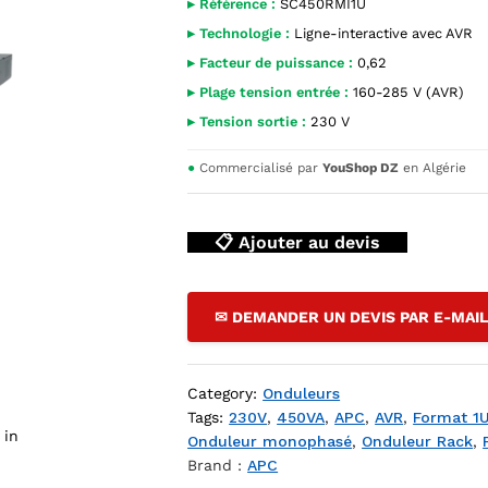
▸ Référence :
SC450RMI1U
▸ Technologie :
Ligne-interactive avec AVR
▸ Facteur de puissance :
0,62
▸ Plage tension entrée :
160-285 V (AVR)
▸ Tension sortie :
230 V
●
Commercialisé par
YouShop DZ
en Algérie
📋 Ajouter au devis
A SC450RMI1U, format rack 1U gris anthracite, vue 3/4 avant ga
✉ DEMANDER UN DEVIS PAR E-MAI
Category:
Onduleurs
Tags:
230V
,
450VA
,
APC
,
AVR
,
Format 1
 in
Onduleur monophasé
,
Onduleur Rack
,
Brand :
APC