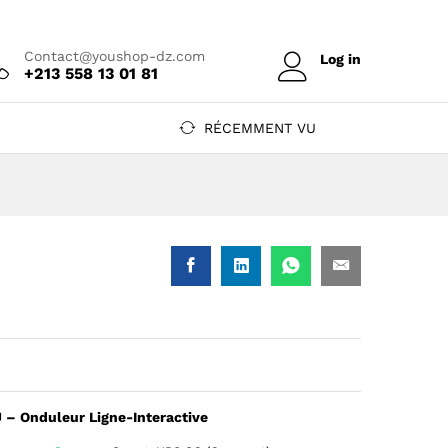
Prix sur devis
Ajouter au devis
Contact@youshop-dz.com
Log in
+213 558 13 01 81
RÉCEMMENT VU
– Onduleur Ligne-Interactive
au arrière rack 1U: 1 entrée IEC C14, 4 sorties IEC C13, port sé
1U, format rack 1U gris anthracite, vue 3/4 avant droite, logo 