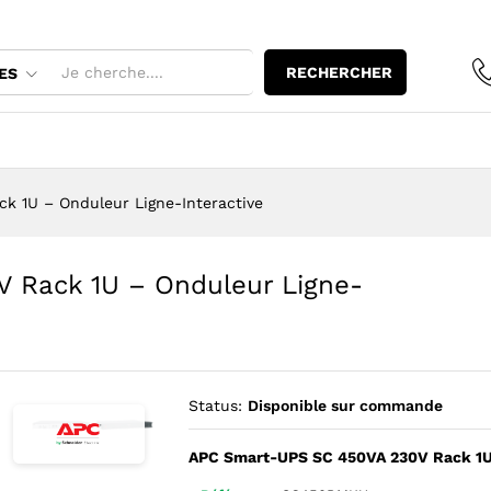
 Rack 1U - Onduleur Ligne-Interactive
RECHERCHER
ES
 1U – Onduleur Ligne-Interactive
 Rack 1U – Onduleur Ligne-
Status:
Disponible sur commande
APC Smart-UPS SC 450VA 230V Rack 1U 
Agrandir l’image : APC Smart-UPS SC 450VA SC450RMI1U, panne
Agrandir l’image : APC Smart-UPS SC 450VA SC450RMI