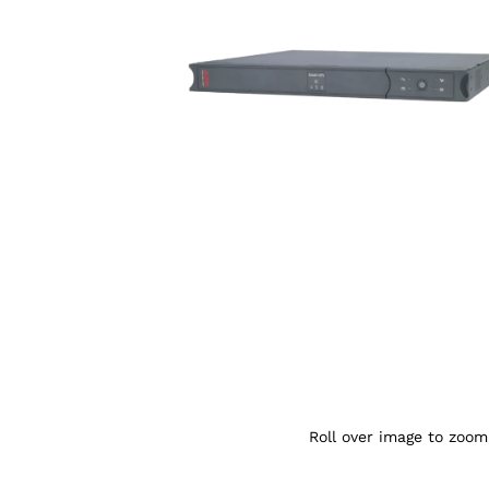
Agrandir l’image : APC Smart-UPS SC 450V
Roll over image to zoom