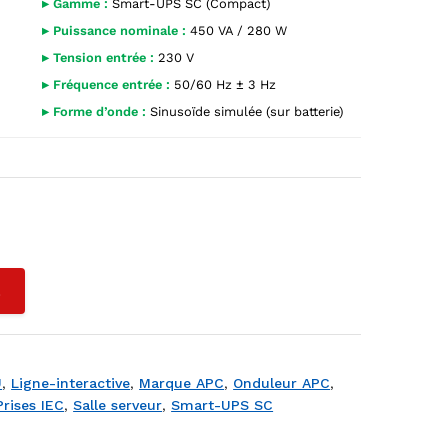
▸ Gamme :
Smart-UPS SC (Compact)
▸ Puissance nominale :
450 VA / 280 W
▸ Tension entrée :
230 V
▸ Fréquence entrée :
50/60 Hz ± 3 Hz
▸ Forme d’onde :
Sinusoïde simulée (sur batterie)
uche, logo APC rouge, écran SC 450, bouton d'alimentation et v
L
U
,
Ligne-interactive
,
Marque APC
,
Onduleur APC
,
Prises IEC
,
Salle serveur
,
Smart-UPS SC