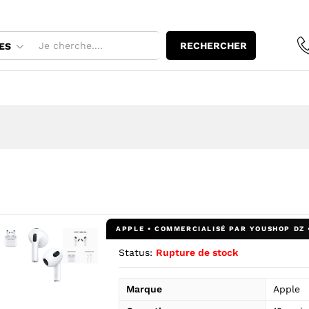
RECHERCHER
ES
Status:
Rupture de stock
grandir l’image : Apple airpods 3 original — YouShop DZ
Agrandir l’image : Apple airpods 3 original — YouS
Agrandir l’image : Apple airpods 3 original — YouShop DZ
Marque
Apple