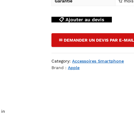
Garantie
12 moi
📋 Ajouter au devis
✉ DEMANDER UN DEVIS PAR E-MAI
al — YouShop DZ
Category:
Accessoires Smartphone
Brand :
Apple
 in