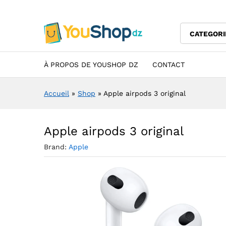
Apple airpods 3 original
Description
Specification
Avis (0)
CATEGORI
À PROPOS DE YOUSHOP DZ
CONTACT
Accueil
»
Shop
»
Apple airpods 3 original
Apple airpods 3 original
Brand:
Apple
A