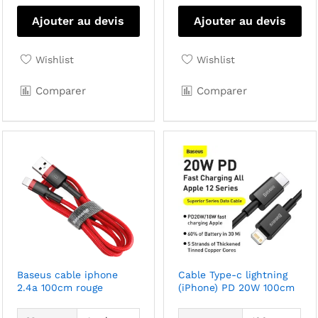
pro
Ajouter au devis
Ajouter au devis
a
plu
Wishlist
Wishlist
var
Le
Comparer
Comparer
opt
pe
êtr
cho
sur
la
pa
du
pro
Baseus cable iphone
Cable Type-c lightning
2.4a 100cm rouge
(iPhone) PD 20W 100cm