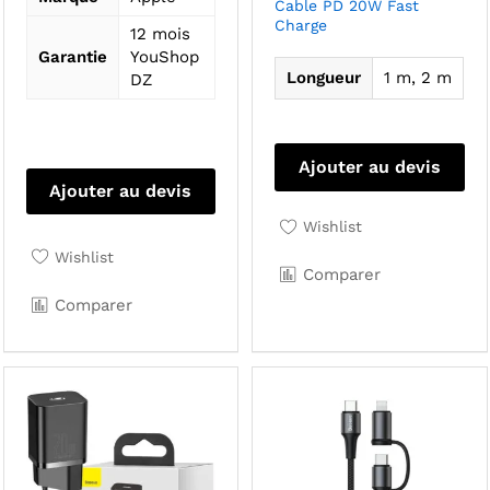
Cable PD 20W Fast
Charge
12 mois
Garantie
YouShop
Longueur
1 m, 2 m
DZ
Ce
pro
Ajouter au devis
a
Ajouter au devis
plu
Wishlist
var
Wishlist
Le
Comparer
opt
Comparer
pe
êtr
cho
sur
la
pa
du