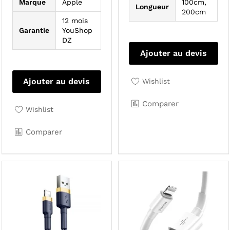
Marque
Apple
100cm,
Longueur
200cm
12 mois
Garantie
YouShop
Ce
DZ
pro
Ajouter au devis
a
plu
Ajouter au devis
Wishlist
var
Le
Comparer
Wishlist
opt
pe
Comparer
êtr
cho
sur
la
pa
du
pro