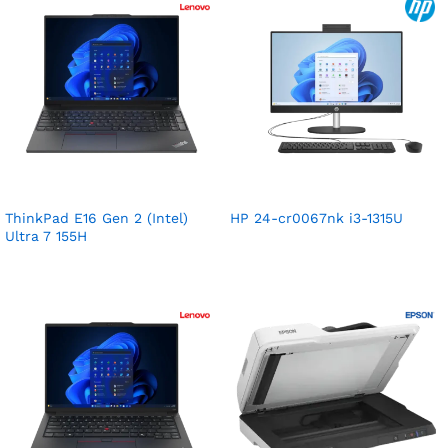
ThinkPad E16 Gen 2 (Intel)
HP 24-cr0067nk i3-1315U
Ultra 7 155H