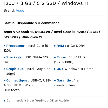
120U / 8 GB / 512 SSD / Windows 11
Brand:
Asus
Status:
Disponible sur commande
Asus Vivobook 15 X1504VA / Intel Core i5-120U / 8 GB /
512 SSD / Windows 11
▸ Processeur :
Intel Core i5-
▸ RAM :
8 Go DDR4
120U
▸ Stockage :
SSD NVMe 512
▸ Écran :
15,6” FHD
Go
(1920×1080)
▸ Graphique :
Intel Graphics
▸ OS :
Windows 11 Home
intégré
▸ Connectique :
USB-C, USB-
▸ Garantie :
1 an
A 3.2, HDMI, Wi-Fi 6,
constructeur
Bluetooth
●
Commercialisé par
YouShop DZ
en Algérie