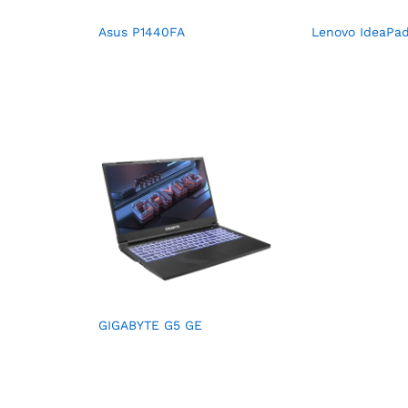
Asus P1440FA
Lenovo IdeaPad
GIGABYTE G5 GE