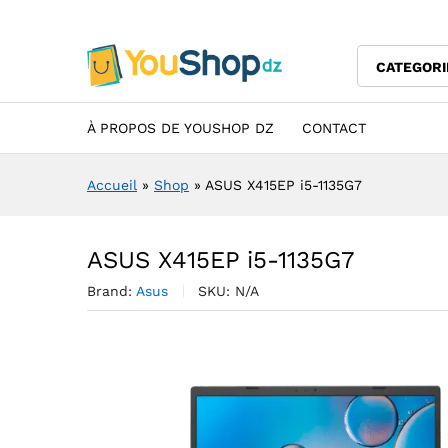
ASUS X415EP i5-1135G7
Description
Specification
Avis (0)
CATEGORI
À PROPOS DE YOUSHOP DZ
CONTACT
Accueil
»
Shop
»
ASUS X415EP i5-1135G7
ASUS X415EP i5-1135G7
Brand:
Asus
SKU:
N/A