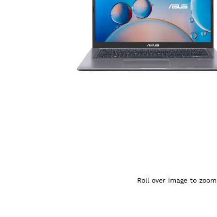
Agrandir l’image : ASUS X415EP i7-1165G
Roll over image to zoom