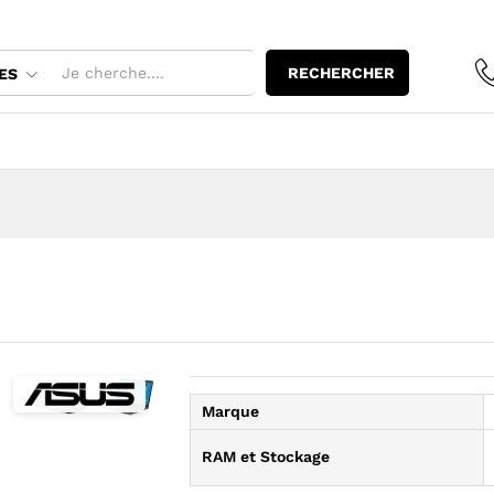
RECHERCHER
ES
Marque
Agrandir l’image : ASUS X415EP i7-1165G7 — YouShop DZ
Agrandir l’image : ASUS X415EP i7-1165G7 — YouSho
RAM et Stockage