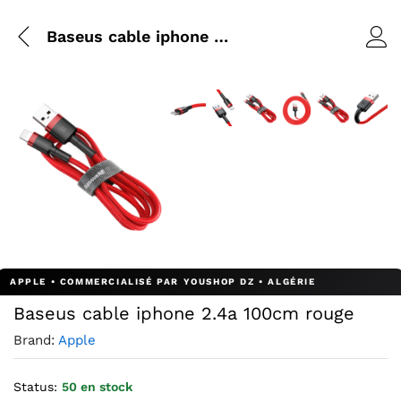
Baseus cable iphone 2.4a 100cm rouge
Agrandir l’image : Baseus cable i
Agrandir l’image : Baseus ca
Agrandir l’image : Base
Agrandir l’image 
Agrandir l’i
Agrandi
Agrandir l’image : Baseus cable iphone 2.4a 100cm rouge 
Baseus cable iphone 2.4a 100cm rouge
Brand:
Apple
Status:
50 en stock