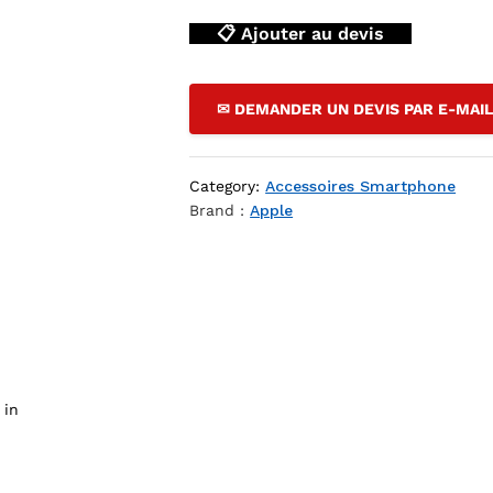
📋 Ajouter au devis
type-c 20w pd charge 100cm blanc — YouShop DZ
✉ DEMANDER UN DEVIS PAR E-MAI
Category:
Accessoires Smartphone
Brand :
Apple
 in