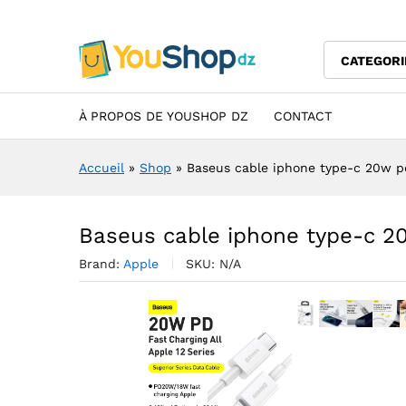
Baseus cable iphone type-c
Description
Specification
Avis (0)
CATEGORI
À PROPOS DE YOUSHOP DZ
CONTACT
Accueil
»
Shop
»
Baseus cable iphone type-c 20w p
Baseus cable iphone type-c 2
Brand:
Apple
SKU:
N/A
Agrandir l’image 
Agrandir l’im
Agrandir 
Agran
A