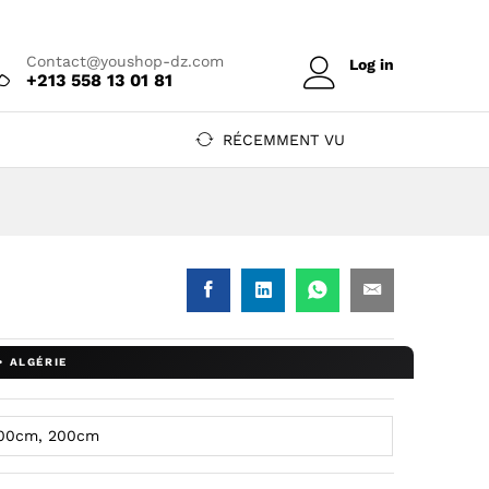
Prix sur devis
Ajouter au devis
Contact@youshop-dz.com
Log in
+213 558 13 01 81
RÉCEMMENT VU
Shop DZ
 YouShop DZ
nc — YouShop DZ
 blanc — YouShop DZ
00cm blanc — YouShop DZ
ge 100cm blanc — YouShop DZ
charge 100cm blanc — YouShop DZ
 pd charge 100cm blanc — YouShop DZ
 20w pd charge 100cm blanc — YouShop DZ
00cm, 200cm