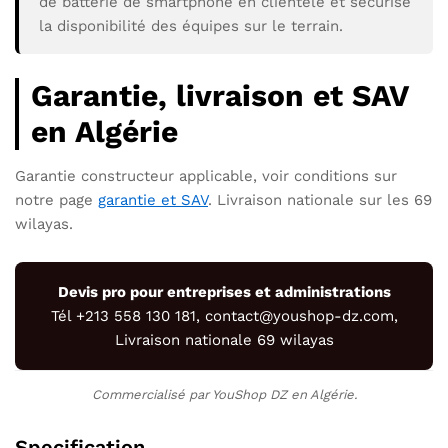
de batterie de smartphone en clientèle et sécurise
la disponibilité des équipes sur le terrain.
Garantie, livraison et SAV
en Algérie
Garantie constructeur applicable, voir conditions sur
notre page
garantie et SAV
. Livraison nationale sur les 69
wilayas.
Devis pro pour entreprises et administrations
Tél +213 558 130 181,
contact@youshop-dz.com
,
Livraison nationale 69 wilayas
Commercialisé par YouShop DZ en Algérie.
Specification