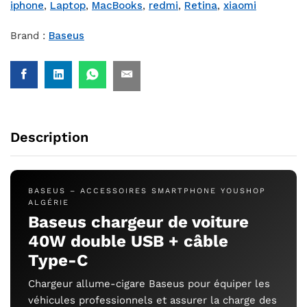
iphone
,
Laptop
,
MacBooks
,
redmi
,
Retina
,
xiaomi
Brand :
Baseus
Description
BASEUS – ACCESSOIRES SMARTPHONE YOUSHOP
ALGÉRIE
Baseus chargeur de voiture
40W double USB + câble
Type-C
Chargeur allume-cigare Baseus pour équiper les
véhicules professionnels et assurer la charge des