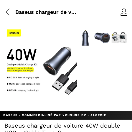
Baseus chargeur de voiture 40W double USB + Cable Type C
Agrandir l’image : Baseu
Agrandir l’image
Agrandir 
Agrandir l’image : Baseus chargeur de voiture 40W doubl
Baseus chargeur de voiture 40W double