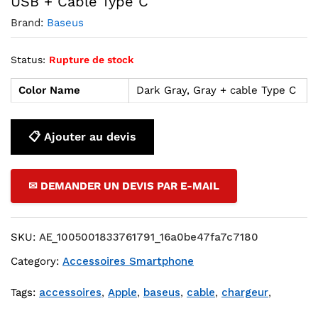
USB + Cable Type C
Brand:
Baseus
Status:
Rupture de stock
Color Name
Dark Gray, Gray + cable Type C
📋 Ajouter au devis
✉ DEMANDER UN DEVIS PAR E-MAIL
SKU:
AE_1005001833761791_16a0be47fa7c7180
Category:
Accessoires Smartphone
Tags:
accessoires
,
Apple
,
baseus
,
cable
,
chargeur
,