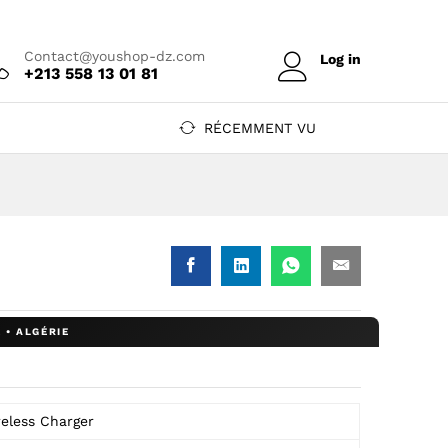
Prix sur devis
Ajouter au devis
Contact@youshop-dz.com
Log in
+213 558 13 01 81
RÉCEMMENT VU
 DZ
uShop DZ
i — YouShop DZ
 10W Qi — YouShop DZ
ns fil 10W Qi — YouShop DZ
eless Charger