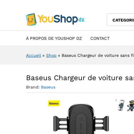
Baseus Chargeur de voiture s
Description
Specification
Avis (0)
CATEGORI
À PROPOS DE YOUSHOP DZ
CONTACT
Accueil
»
Shop
»
Baseus Chargeur de voiture sans fi
Baseus Chargeur de voiture san
Brand:
Baseus
Agrandir 
Agr