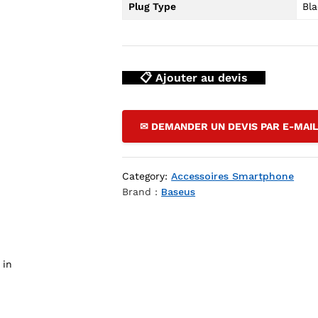
Plug Type
Bl
📋 Ajouter au devis
ture sans fil 10W Qi — YouShop DZ
✉ DEMANDER UN DEVIS PAR E-MAI
Category:
Accessoires Smartphone
Brand :
Baseus
 in