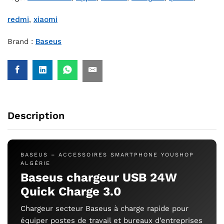
redmi
,
xiaomi
Brand :
Baseus
Description
BASEUS – ACCESSOIRES SMARTPHONE YOUSHOP
ALGÉRIE
Baseus chargeur USB 24W
Quick Charge 3.0
Chargeur secteur Baseus à charge rapide pour
équiper postes de travail et bureaux d’entreprises