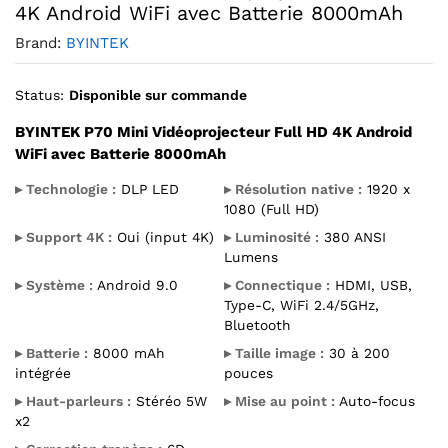
4K Android WiFi avec Batterie 8000mAh
Brand:
BYINTEK
Status:
Disponible sur commande
BYINTEK P70 Mini Vidéoprojecteur Full HD 4K Android
WiFi avec Batterie 8000mAh
▸ Technologie :
DLP LED
▸ Résolution native :
1920 x
1080 (Full HD)
▸ Support 4K :
Oui (input 4K)
▸ Luminosité :
380 ANSI
Lumens
▸ Système :
Android 9.0
▸ Connectique :
HDMI, USB,
Type-C, WiFi 2.4/5GHz,
Bluetooth
▸ Batterie :
8000 mAh
▸ Taille image :
30 à 200
intégrée
pouces
▸ Haut-parleurs :
Stéréo 5W
▸ Mise au point :
Auto-focus
x2