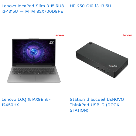
Lenovo IdeaPad Slim 3 15IRU8
HP 250 G10 i3 1315U
i3-1315U — MTM 82X700D8FE
Lenovo LOQ 15IAX9E i5-
Station d’accueil LENOVO
12450HX
ThinkPad USB-C (DOCK
STATION)