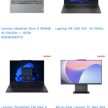
Lenovo IdeaPad Slim 3 15IRH8
Laptop HP 250 G10 i5-1334U
i5-13420H — MTM
83EM008YFE
Lenovo ThinkPad T14 Gen 5
All-in-One Lenovo TC Neo 50a