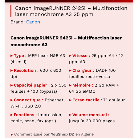
Canon imageRUNNER 2425i – Multifonction
laser monochrome A3 25 ppm
Brand:
Canon
Canon imageRUNNER 2425i – Multifonction laser
monochrome A3
▸ Type :
MFP laser N&B A3
▸ Vitesse :
25 ppm A4 / 12
(4-en-1)
ppm A3
▸ Résolution :
600 x 600
▸ Chargeur :
DADF 100
dpi
feuilles recto-verso
▸ Capacité papier :
2 x 550
▸ Mémoire :
2 Go RAM +
feuilles + 100 (bypass)
64 Go eMMC
▸ Connectique :
Ethernet,
▸ Écran tactile :
7″ couleur
Wi-Fi, USB 2.0
▸ Fonctions :
Impression,
▸ Volume mensuel :
copie, scan, fax (opt.)
jusqu’à 30 000 pages
●
Commercialisé par
YouShop DZ
en Algérie