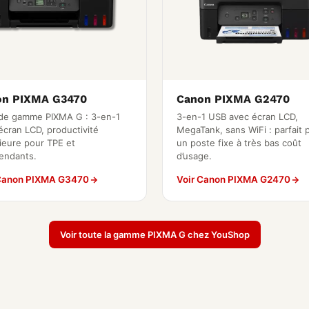
on PIXMA G3470
Canon PIXMA G2470
de gamme PIXMA G : 3-en-1
3-en-1 USB avec écran LCD,
écran LCD, productivité
MegaTank, sans WiFi : parfait 
ieure pour TPE et
un poste fixe à très bas coût
endants.
d’usage.
 Canon PIXMA G3470
Voir Canon PIXMA G2470
Voir toute la gamme PIXMA G chez YouShop