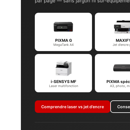
par page — sans jargon ni sur-équipeme
PIXMA G
MAXIF
MegaTank A4
Jet d’encre
i-SENSYS MF
PIXMA spéci
Laser multifonction
A3, photo, m
Comprendre laser vs jet d’encre
Conse