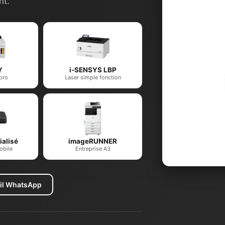
nt.
Y
i-SENSYS LBP
 pro
Laser simple fonction
alisé
imageRUNNER
obile
Entreprise A3
il WhatsApp