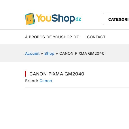
CANON PIXMA GM2040
Description
Specification
Avis (0)
CATEGORI
À PROPOS DE YOUSHOP DZ
CONTACT
Accueil
»
Shop
»
CANON PIXMA GM2040
CANON PIXMA GM2040
Brand:
Canon