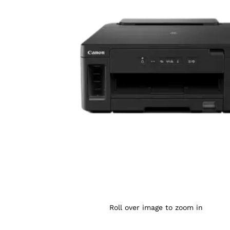
Agrandir l’image : CANON PIXMA GM2040 — YouSho
Roll over image to zoom in