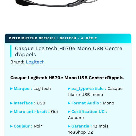
Agrandir l’image : Logitech 960 USB headset
Casque Logitech H570e Mono USB Centre
d’Appels
Brand:
Logitech
Casque Logitech H570e Mono USB Centre d’Appels
▸ Marque :
Logitech
▸ pa_type-article :
Casque
filaire USB mono
▸ Interface :
USB
▸ Format Audio :
Mono
▸ Micro anti-bruit :
Oui
▸ Certification UC :
Aucune
▸ Couleur :
Noir
▸ Garantie :
12 mois
YouShop DZ