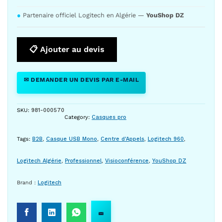
●
Partenaire officiel Logitech en Algérie —
YouShop DZ
📋 Ajouter au devis
✉ DEMANDER UN DEVIS PAR E-MAIL
SKU:
981-000570
Category:
Casques pro
Tags:
B2B
,
Casque USB Mono
,
Centre d'Appels
,
Logitech 960
,
Logitech Algérie
,
Professionnel
,
Visioconférence
,
YouShop DZ
Brand :
Logitech