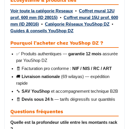
Écosystème & produits liés
Voir toute la catégorie Reseaux
•
Coffret mural 12U
prof. 600 mm (ID 28015)
•
Coffret mural 15U prof. 600
mm (ID 28016)
•
Catégorie Réseaux YouShop DZ
•
Guides & conseils YouShop DZ
Pourquoi l’acheter chez YouShop DZ ?
✅ Produits authentiques —
garantie 12 mois
assurée
par YouShop DZ
🧾 Facturation pro conforme :
NIF / NIS / RC / ART
🚚
Livraison nationale
(69 wilayas) — expédition
rapide
🔧
SAV YouShop
et accompagnement technique B2B
🧾
Devis sous 24 h
— tarifs dégressifs sur quantités
Questions fréquentes
Quelle est la profondeur utile entre les montants rack