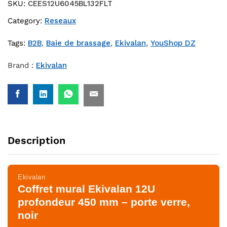
SKU:
CEES12U6045BL132FLT
Category:
Reseaux
Tags:
B2B
,
Baie de brassage
,
Ekivalan
,
YouShop DZ
Brand :
Ekivalan
Description
Ekivalan
Coffret mural Ekivalan 12U
profondeur 450 mm – porte verre,
noir