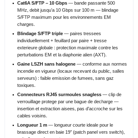
Cat6A S/FTP – 10 Gbps
— bande passante 500
MHz, debit jusqu’a 10 Gbps sur 100 m — blindage
S/FTP maximum pour les environnements EM
charges.
Blindage S/FTP triple
— paires tressees
individuellement + feuillard par paire + tresse
exterieure globale : protection maximale contre les
perturbations EM et la diaphonie alien (AXT).
Gaine LSZH sans halogene
— conforme aux normes
incendie en vigueur (locaux recevant du public, salles
serveurs) : faible emission de fumees, sans gaz
toxiques.
Connecteurs RJ45 surmoules snagless
— clip de
verrouillage protege par une bague de decharge —
insertion et extraction aisees, pas d’accroche sur les
cables voisins.
Longueur 1 m
— longueur courte ideale pour le
brassage direct en baie 19″ (patch panel vers switch),