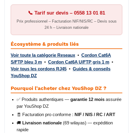
📞 Tarif sur devis – 0558 13 01 81
Prix professionnel – Facturation NIF/NIS/RC – Devis sous
24 h – Livraison nationale
Écosystème & produits liés
Voir toute la catégorie Reseaux
•
Cordon Cat6A
S/FTP bleu 3 m
•
Cordon Cat6A U/FTP gris 1 m
•
Voir tous les cordons RJ45
•
Guides & conseils
YouShop DZ
Pourquoi l’acheter chez YouShop DZ ?
✅ Produits authentiques —
garantie 12 mois
assurée
par YouShop DZ
🧾 Facturation pro conforme :
NIF / NIS / RC / ART
🚚
Livraison nationale
(69 wilayas) — expédition
rapide