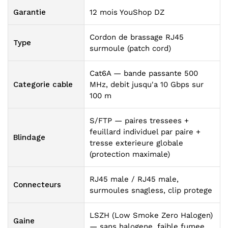
Garantie
12 mois YouShop DZ
Cordon de brassage RJ45
Type
surmoule (patch cord)
Cat6A — bande passante 500
Categorie cable
MHz, debit jusqu'a 10 Gbps sur
100 m
S/FTP — paires tressees +
feuillard individuel par paire +
Blindage
tresse exterieure globale
(protection maximale)
RJ45 male / RJ45 male,
Connecteurs
surmoules snagless, clip protege
LSZH (Low Smoke Zero Halogen)
Gaine
— sans halogene, faible fumee