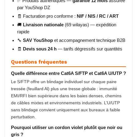
✅ Produits authentiques —
garantie 12 mois
assurée
par YouShop DZ
🧾 Facturation pro conforme :
NIF / NIS / RC / ART
🚚
Livraison nationale
(69 wilayas) — expédition
rapide
🔧
SAV YouShop
et accompagnement technique B2B
🧾
Devis sous 24 h
— tarifs dégressifs sur quantités
Questions fréquentes
Quelle différence entre Cat6A S/FTP et Cat6A U/UTP ?
Le S/FTP offre un blindage individuel sur chaque paire
tressée (feuillard Al) plus une tresse globale : immunité
EMI/RFI bien supérieure dans les baies denses, chemins
de câbles mixtes et environnements industriels. L’U/UTP
sans blindage convient uniquement aux bureaux à faible
perturbation.
Pourquoi utiliser un cordon violet plutôt que noir ou
gris ?