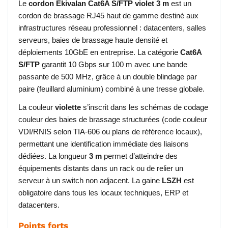
Le
cordon Ekivalan Cat6A S/FTP violet 3 m
est un
cordon de brassage RJ45 haut de gamme destiné aux
infrastructures réseau professionnel : datacenters, salles
serveurs, baies de brassage haute densité et
déploiements 10GbE en entreprise. La catégorie
Cat6A
S/FTP
garantit 10 Gbps sur 100 m avec une bande
passante de 500 MHz, grâce à un double blindage par
paire (feuillard aluminium) combiné à une tresse globale.
La couleur
violette
s’inscrit dans les schémas de codage
couleur des baies de brassage structurées (code couleur
VDI/RNIS selon TIA-606 ou plans de référence locaux),
permettant une identification immédiate des liaisons
dédiées. La longueur
3 m
permet d’atteindre des
équipements distants dans un rack ou de relier un
serveur à un switch non adjacent. La gaine
LSZH
est
obligatoire dans tous les locaux techniques, ERP et
datacenters.
Points forts