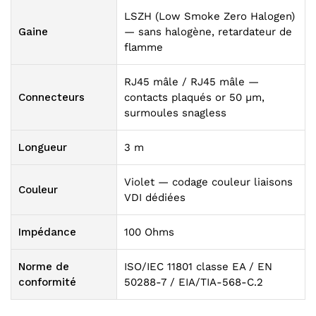
LSZH (Low Smoke Zero Halogen)
Gaine
— sans halogène, retardateur de
flamme
RJ45 mâle / RJ45 mâle —
Connecteurs
contacts plaqués or 50 µm,
surmoules snagless
Longueur
3 m
Violet — codage couleur liaisons
Couleur
VDI dédiées
Impédance
100 Ohms
Norme de
ISO/IEC 11801 classe EA / EN
conformité
50288-7 / EIA/TIA-568-C.2