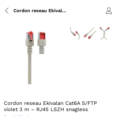
Cordon reseau Ekivalan Cat6A S/FTP violet 3 m – RJ45 LSZH snagless
Agrandir l’image : Cordo
Agrandir l’image
Agrandir 
Agrandir l’image : Cordon reseau Ekivalan Cat6A S/FTP vi
Cordon reseau Ekivalan Cat6A S/FTP
violet 3 m – RJ45 LSZH snagless