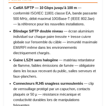
Cat6A S/FTP — 10 Gbps jusqu’à 100 m
—
conformité ISO/IEC 11801 classe EA, bande passante
500 MHz, débit maximal 10GBase-T (IEEE 802.3an)
— la référence pour les nouvelles installations.
Blindage S/FTP double niveau
— écran aluminium
individuel sur chaque paire tressée + tresse cuivre
globale sur l’ensemble du câble — immunité maximale
EMI/RFI même dans les environnements
électriquement chargés.
Gaine LSZH sans halogène
— matériau retardateur
de flamme, faibles émissions de fumée — obligatoire
dans les locaux recevant du public, salles serveurs et
faux-planchers.
Connecteurs RJ45 snagless surmoulentés
— clip
de verrouillage protégé par un capuchon, contacts
plaqués or 50 µ — résistance mécanique et
conductivité durables lors de manipulations
fréquentes.