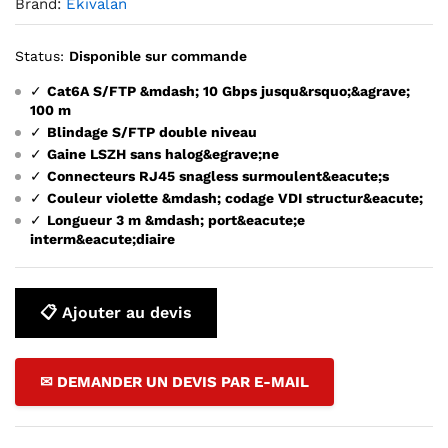
Brand:
Ekivalan
Status:
Disponible sur commande
✓
Cat6A S/FTP &mdash; 10 Gbps jusqu&rsquo;&agrave;
100 m
✓
Blindage S/FTP double niveau
✓
Gaine LSZH sans halog&egrave;ne
✓
Connecteurs RJ45 snagless surmoulent&eacute;s
✓
Couleur violette &mdash; codage VDI structur&eacute;
✓
Longueur 3 m &mdash; port&eacute;e
interm&eacute;diaire
📋 Ajouter au devis
✉ DEMANDER UN DEVIS PAR E-MAIL