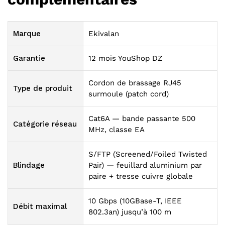
Marque
Ekivalan
Garantie
12 mois YouShop DZ
Cordon de brassage RJ45
Type de produit
surmoule (patch cord)
Cat6A — bande passante 500
Catégorie réseau
MHz, classe EA
S/FTP (Screened/Foiled Twisted
Blindage
Pair) — feuillard aluminium par
paire + tresse cuivre globale
10 Gbps (10GBase-T, IEEE
Débit maximal
802.3an) jusqu’à 100 m