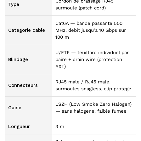
Cordon de brassage RJ45
Type
surmoule (patch cord)
Cat6A — bande passante 500
Categorie cable
MHz, debit jusqu'a 10 Gbps sur
100 m
U/FTP — feuillard individuel par
Blindage
paire + drain wire (protection
AXT)
RJ45 male / RJ45 male,
Connecteurs
surmoules snagless, clip protege
LSZH (Low Smoke Zero Halogen)
Gaine
— sans halogene, faible fumee
Longueur
3 m