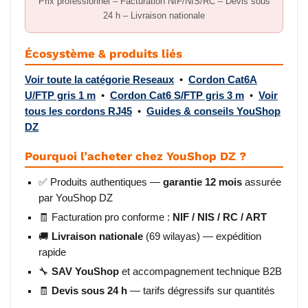
Prix professionnel – Facturation NIF/NIS/RC – Devis sous
24 h – Livraison nationale
Écosystème & produits liés
Voir toute la catégorie Reseaux
•
Cordon Cat6A
U/FTP gris 1 m
•
Cordon Cat6 S/FTP gris 3 m
•
Voir
tous les cordons RJ45
•
Guides & conseils YouShop
DZ
Pourquoi l’acheter chez YouShop DZ ?
✅ Produits authentiques —
garantie 12 mois
assurée
par YouShop DZ
🧾 Facturation pro conforme :
NIF / NIS / RC / ART
🚚
Livraison nationale
(69 wilayas) — expédition
rapide
🔧
SAV YouShop
et accompagnement technique B2B
🧾
Devis sous 24 h
— tarifs dégressifs sur quantités