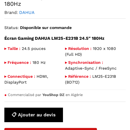
180Hz
Brand:
DAHUA
Status:
Disponible sur commande
Écran Gaming DAHUA LM25-E231B 24.5″ 180Hz
▸ Taille :
24.5 pouces
▸ Résolution :
1920 x 1080
(Full HD)
▸ Fréquence :
180 Hz
▸ Synchronisation :
Adaptive-Sync / FreeSync
▸ Connectique :
HDMI,
▸ Référence :
LM25-E231B
DisplayPort
(BD712)
●
Commercialisé par
YouShop DZ
en Algérie
📋 Ajouter au devis