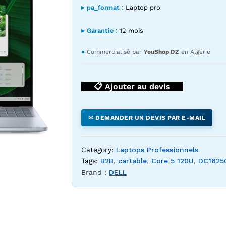
▸ pa_format :
Laptop pro
▸ Garantie :
12 mois
●
Commercialisé par
YouShop DZ
en Algérie
📋 Ajouter au devis
✉ DEMANDER UN DEVIS PAR E-MAIL
Category:
Laptops Professionnels
Tags:
B2B
,
cartable
,
Core 5 120U
,
DC1625
Brand :
DELL
 16 pouces