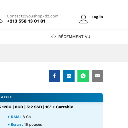
Prix sur
Ajouter au devis
devis
Contact@youshop-dz.com
Log in
+213 558 13 01 81
RÉCEMMENT VU
 120U | 8GB | 512 SSD | 16" + Cartable
▸ RAM :
8 Go
▸ Ecran :
16 pouces