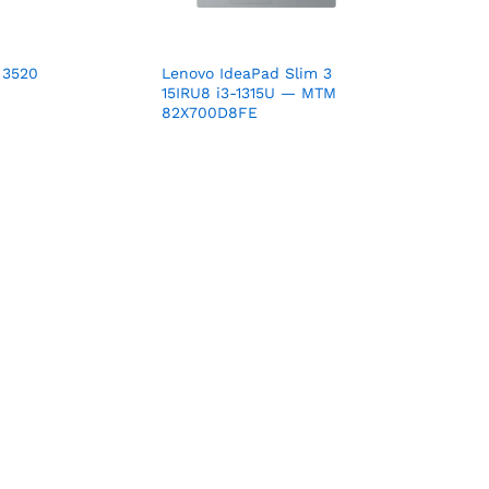
 3520
Lenovo IdeaPad Slim 3
15IRU8 i3-1315U — MTM
82X700D8FE