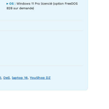
▸ OS :
Windows 11 Pro licencié (option FreeDOS
B2B sur demande)
0
,
Dell
,
laptop 16
,
YouShop DZ