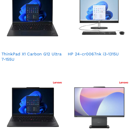
ThinkPad X1 Carbon G12 Ultra
HP 24-cr0067nk i3-1315U
7-155U