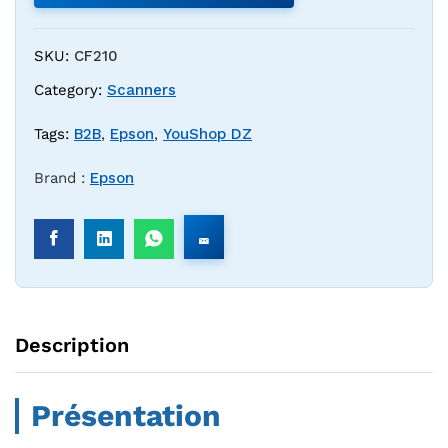
SKU:
CF210
Category:
Scanners
Tags:
B2B
,
Epson
,
YouShop DZ
Brand :
Epson
Description
Présentation