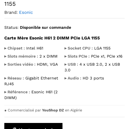
1155
Brand:
Esonic
Status:
Disponible sur commande
Carte Mère Esonic H61 2 DIMM PCIe LGA 1155
▸ Chipset :
Intel H61
▸ Socket CPU :
LGA 1155
▸ Slots mémoire :
2 x DIMM
▸ Slots PCIe :
PCIe x1, PCIe x16
▸ Sorties vidéo :
HDMI, VGA
▸ USB :
4 x USB 2.0, 2 x USB
3.0
▸ Réseau :
Gigabit Ethernet
▸ Audio :
HD 3 ports
RJ45
▸ Référence :
Esonic H61 (2
DIMM)
●
Commercialisé par
YouShop DZ
en Algérie