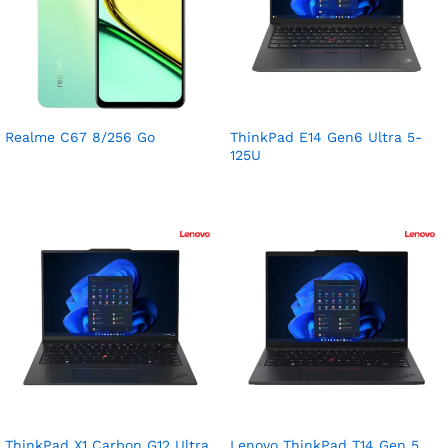
Realme C67 8/256 Go
ThinkPad E14 Gen6 Ultra 5-
125U
ThinkPad X1 Carbon G12 Ultra
Lenovo ThinkPad T14 Gen 5