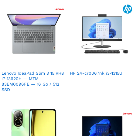
Lenovo IdeaPad Slim 3 15IRH8
HP 24-cr0067nk i3-1315U
i7-13620H — MTM
83EM0096FE — 16 Go / 512
SSD