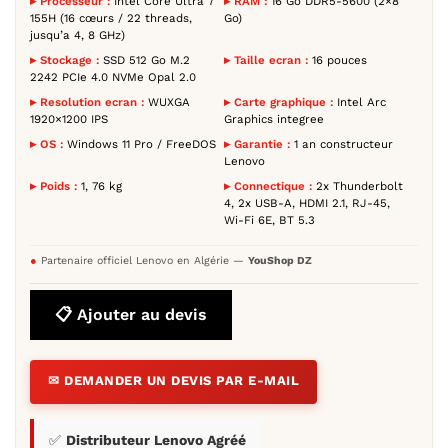
▸ Processeur :
Intel Core Ultra 7
▸ RAM :
16 Go DDR5-5600 (2×8
155H (16 cœurs / 22 threads,
Go)
jusqu’a 4, 8 GHz)
▸ Stockage :
SSD 512 Go M.2
▸ Taille ecran :
16 pouces
2242 PCIe 4.0 NVMe Opal 2.0
▸ Resolution ecran :
WUXGA
▸ Carte graphique :
Intel Arc
1920×1200 IPS
Graphics integree
▸ OS :
Windows 11 Pro / FreeDOS
▸ Garantie :
1 an constructeur
Lenovo
▸ Poids :
1, 76 kg
▸ Connectique :
2x Thunderbolt
4, 2x USB-A, HDMI 2.1, RJ-45,
Wi-Fi 6E, BT 5.3
●
Partenaire officiel Lenovo en Algérie —
YouShop DZ
📋 Ajouter au devis
✉ DEMANDER UN DEVIS PAR E-MAIL
✅
Distributeur Lenovo Agréé