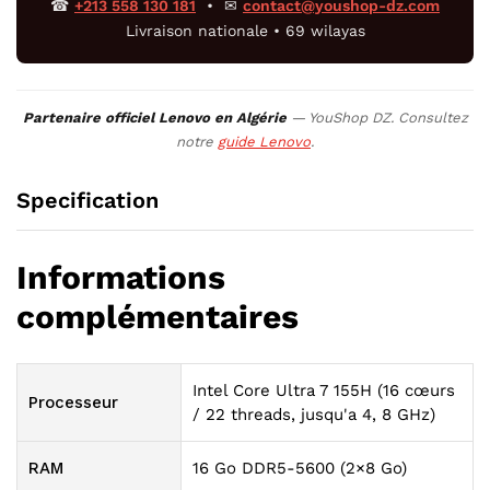
☎
+213 558 130 181
• ✉
contact@youshop-dz.com
Livraison nationale • 69 wilayas
Partenaire officiel Lenovo en Algérie
— YouShop DZ. Consultez
notre
guide Lenovo
.
Specification
Informations
complémentaires
Intel Core Ultra 7 155H (16 cœurs
Processeur
/ 22 threads, jusqu'a 4, 8 GHz)
RAM
16 Go DDR5-5600 (2×8 Go)