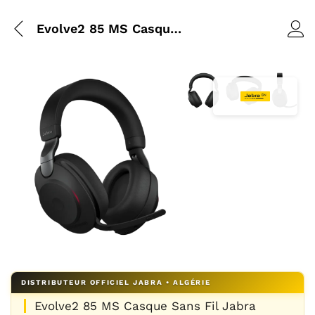
Evolve2 85 MS Casque Sans Fil Jabra
Agrandir l’image : Vue de
Agrandir l’image 
Agrandir 
Agrandir l’image : Vue de trois quarts face du casque Jabr
Evolve2 85 MS Casque Sans Fil Jabra