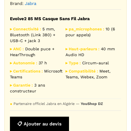
Brand:
Jabra
Evolve2 85 MS Casque Sans Fil Jabra
▸ Connectivité :
5 mm,
▸ pa_microphones :
10 (6
Bluetooth (Link 380) +
pour appels)
USB-C + jack 3
▸ ANC :
Double puce +
▸ Haut-parleurs :
40 mm
HearThrough
Audio HD
▸ Autonomie :
37 h
▸ Type :
Circum-aural
▸ Certifications :
Microsoft
▸ Compatibilité :
Meet,
Teams
Teams, Webex, Zoom
▸ Garantie :
3 ans
constructeur
●
Partenaire officiel Jabra en Algérie —
YouShop DZ
📋 Ajouter au devis