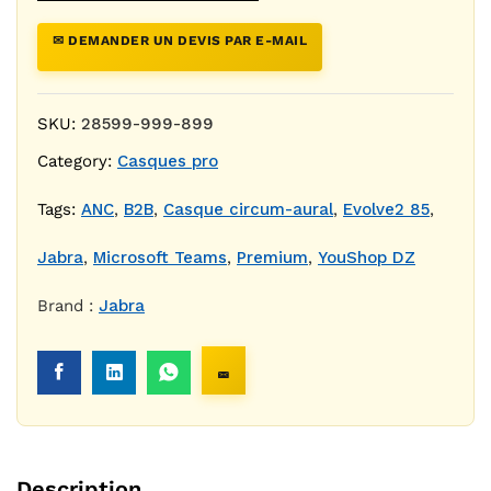
✉ DEMANDER UN DEVIS PAR E-MAIL
SKU:
28599-999-899
Category:
Casques pro
Tags:
ANC
,
B2B
,
Casque circum-aural
,
Evolve2 85
,
Jabra
,
Microsoft Teams
,
Premium
,
YouShop DZ
Brand :
Jabra
Description