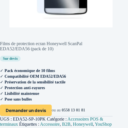
Films de protection ecran Honeywell ScanPal
EDA52/EDA56 (pack de 10)
Sur devis
✓
Pack économique de 10 films
✓
Compatibilité OEM EDA52/EDA56
✓
Préservation de la sensibilité tactile
✓
Protection anti-rayures
✓
Lisibilité maintenue
✓
Pose sans bulles
Demander un devis
ou au
0558 13 01 81
UGS :
EDA52-SP-10PK
Catégorie :
Accessoires POS &
terminaux
Étiquettes :
Accessoire
,
B2B
,
Honeywell
,
YouShop