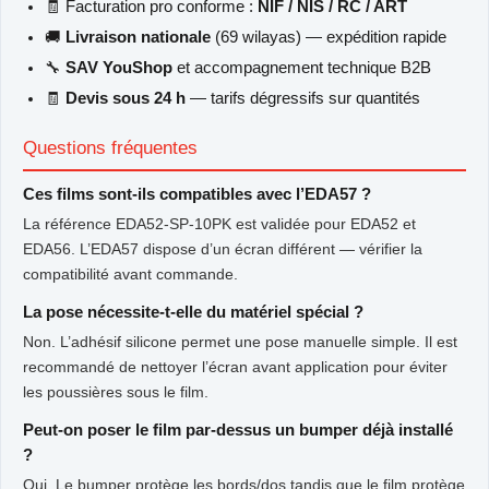
🧾 Facturation pro conforme :
NIF / NIS / RC / ART
🚚
Livraison nationale
(69 wilayas) — expédition rapide
🔧
SAV YouShop
et accompagnement technique B2B
🧾
Devis sous 24 h
— tarifs dégressifs sur quantités
Questions fréquentes
Ces films sont-ils compatibles avec l’EDA57 ?
La référence EDA52-SP-10PK est validée pour EDA52 et
EDA56. L’EDA57 dispose d’un écran différent — vérifier la
compatibilité avant commande.
La pose nécessite-t-elle du matériel spécial ?
Non. L’adhésif silicone permet une pose manuelle simple. Il est
recommandé de nettoyer l’écran avant application pour éviter
les poussières sous le film.
Peut-on poser le film par-dessus un bumper déjà installé
?
Oui. Le bumper protège les bords/dos tandis que le film protège