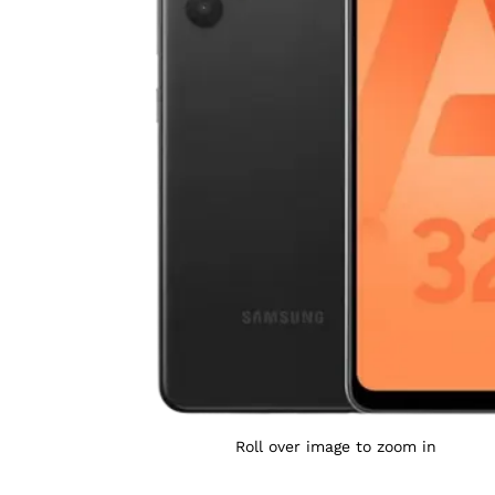
Agrandir l’image : GALAXY A32 (6/128) — YouShop D
Roll over image to zoom in